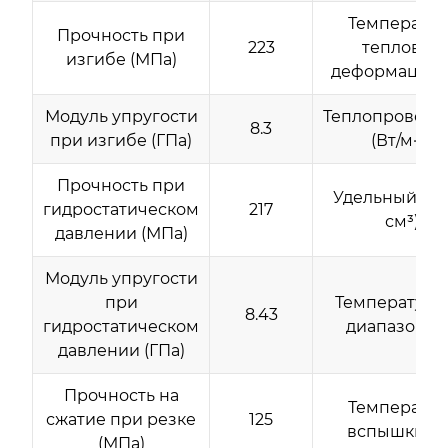
Температур
Прочность при
223
тепловой
изгибе (МПа)
деформации (
Модуль упругости
Теплопроводн
8.3
при изгибе (ГПа)
(Вт/м·К)
Прочность при
Удельный вес 
гидростатическом
217
см³)
давлении (МПа)
Модуль упругости
при
Температур
8.43
гидростатическом
диапазон (°
давлении (ГПа)
Прочность на
Температур
сжатие при резке
125
вспышки (°
(МПа)