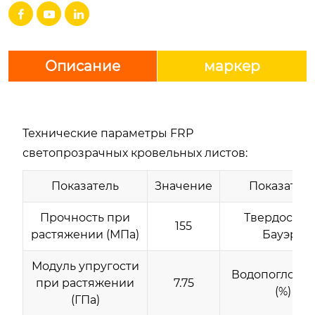



Описание
маркер
Технические параметры FRP
светопрозрачных кровельных листов:
Показатель
Значение
Показател
Прочность при
Твердость 
155
растяжении (МПа)
Бауэру
Модуль упругости
Водопоглоще
при растяжении
7.75
(%)
(ГПа)