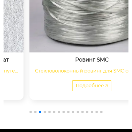
Ровинг SMC
Стекловолоконный ровинг для SMC совмести
м с ненасыщенной полиэфирной и винилэфи
рной смолами. Основные области применени
Подробнее 🡥
я включают производство автомобильных дет
алей, электротехнического оборудования, кор
пусов резервуаров, спортивного инвентаря и
 других изделий.