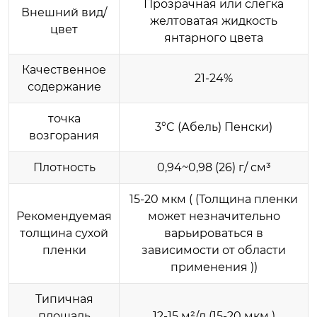
Прозрачная или слегка
Внешний вид/
желтоватая жидкость
цвет
янтарного цвета
Качественное
21-24%
содержание
точка
3°C (Абель) Пенски)
возгорания
Плотность​
0,94~0,98 (26) г/ см³
15-20 мкм ( (Толщина пленки
Рекомендуемая
может незначительно
толщина сухой
варьироваться в
пленки
зависимости от области
применения ))
Типичная
площадь
12-15 м²/л (15-20 мкм )