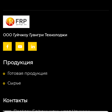
ООО Гуйчжоу Гуангри Технолоджи



Продукция
Готовая продукция
Сырье
Контакты
Посёлок Байюньшань, уезд Чаншунь,