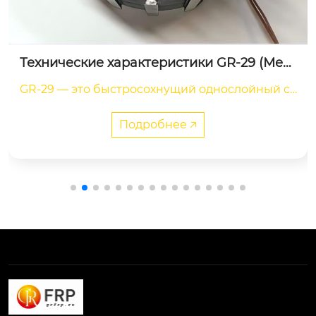
Щелочестойкий ровинг
Щелочестойкое стекловолокно обладает повы
шенной коррозионной устойчивостью в сред
е цемента и других щелочных сред. Оно испол
Подробнее 🡥
ьзуется для армирования цементных, гипсов
ых и иных неорганических материалов.