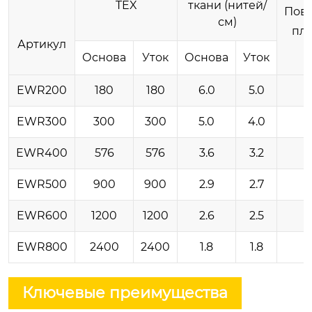
TEX
ткани (нитей/
Пове
см)
пло
Артикул
Основа
Уток
Основа
Уток
EWR200
180
180
6.0
5.0
EWR300
300
300
5.0
4.0
EWR400
576
576
3.6
3.2
EWR500
900
900
2.9
2.7
EWR600
1200
1200
2.6
2.5
EWR800
2400
2400
1.8
1.8
Ключевые преимущества