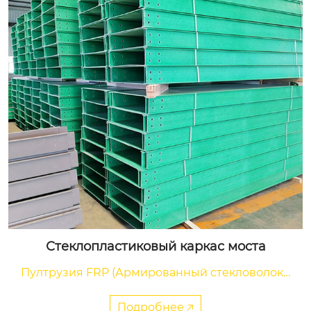
Рулонный мат из рубленого ровинга
Стекломат рубленый изготавливается из рубл
еных ровингов электростекловолокна типа E,
 хаотично распределенных и скрепленных по
Подробнее 🡥