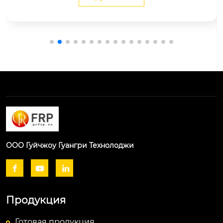
лиэфирным связующим в порошковой или эм
ульсионной форме.
ООО Гуйчжоу Гуангри Технолоджи



Продукция
Готовая продукция