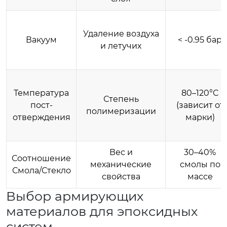
Удаление воздуха
Вакуум
< -0.95 бар
и летучих
Температура
80–120°C
Степень
пост-
(зависит от
полимеризации
отверждения
марки)
Вес и
30–40%
Соотношение
механические
смолы по
Смола/Стекло
свойства
массе
Выбор армирующих
материалов для эпоксидных
систем