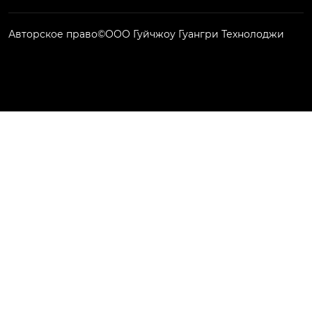
Авторское право©ООО Гуйчжоу Гуангри Технолоджи