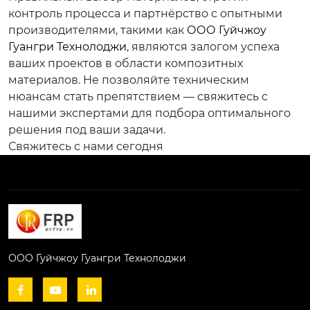
контроль процесса и партнёрство с опытными
производителями, такими как
ООО Гуйчжоу
Гуангри Технолоджи
, являются залогом успеха
ваших проектов в области композитных
материалов. Не позволяйте техническим
нюансам стать препятствием — свяжитесь с
нашими экспертами для подбора оптимального
решения под ваши задачи.
Свяжитесь с нами сегодня
ООО Гуйчжоу Гуангри Технолоджи


