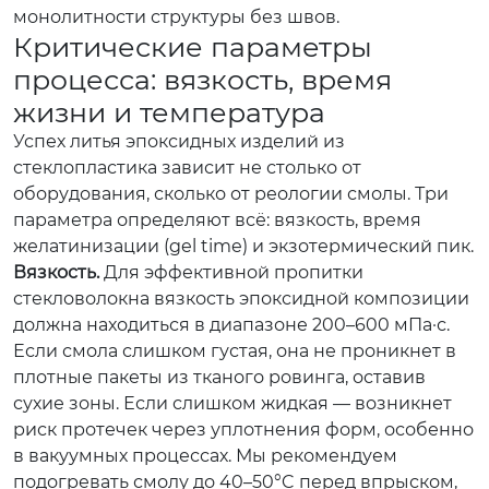
монолитности структуры без швов.
Критические параметры
процесса: вязкость, время
жизни и температура
Успех литья эпоксидных изделий из
стеклопластика зависит не столько от
оборудования, сколько от реологии смолы. Три
параметра определяют всё: вязкость, время
желатинизации (gel time) и экзотермический пик.
Вязкость.
Для эффективной пропитки
стекловолокна вязкость эпоксидной композиции
должна находиться в диапазоне 200–600 мПа·с.
Если смола слишком густая, она не проникнет в
плотные пакеты из тканого ровинга, оставив
сухие зоны. Если слишком жидкая — возникнет
риск протечек через уплотнения форм, особенно
в вакуумных процессах. Мы рекомендуем
подогревать смолу до 40–50°C перед впрыском,