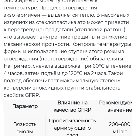
Эпоксидные смолы чувствительны к
температуре. Процесс отверждения
экзотермичен — выделяется тепло. В массивных
изделиях из стеклопластика это может привести
к перегреву центра детали («тепловой разгон»),
что вызывает внутренние трещины и снижение
механической прочности. Контроль температуры
формы и использование ступенчатого режима
отверждения (постотверждение) обязательны.
Например, сначала выдержка при 60°C в течение
4 часов, затем подъём до 120°C на 2 часа. Такой
подход обеспечивает максимальную степень
конверсии эпоксидных групп и стабильность
свойств GFRP.
Влияние на
Рекомендуем
Параметр
качество GFRP
значение
Пропитываемость
Вязкость
200–600
армирующего
смолы
мПа·с
слоя