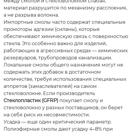
между смолой и стекловолокном слабая,
материал разрушится по механизму расслоения,
а не разрыва волокна.
Импортные смолы часто содержат специальные
промоторы адгезии (силаны), которые
обеспечивают химическую связь с поверхностью
стекла. Это особенно важно для изделий,
работающих в агрессивных средах — химических
резервуаров, трубопроводов канализации.
Локальные смолы общего назначения могут не
содержать этих добавок в достаточном
количестве, требуя использования специальных
аппретов (замасливателей) на самом
стекловолокне. Если производитель
Стеклопластик (GFRP)
покупает смолу и
стекловолокно у разных поставщиков, он берет
на себя риск их несовместимости.
Усадка — еще один критический параметр.
Полиэфирные смолы дают усадку 4–8% при