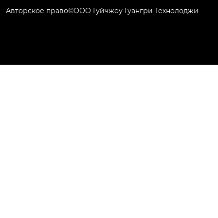
Авторское право©ООО Гуйчжоу Гуангри Технолоджи