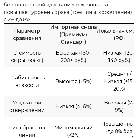
без тщательной адаптации техпроцесса
повышает уровень брака (трещины, коробление)
с 2% до 8%.
Импортная смола
Параметр
Локальная смо
(Премиум/
сравнения
(РФ)
Стандарт)
Стоимость
Высокая (160–
Низкая (120–
сырья (за кг)
200+ руб.)
140 руб.)
Средняя/
Стабильность
Высокая (±5%)
Низкая (±15–
вязкости
20%)
Усадка при
Высокая (7–
Низкая (4–6%)
отверждении
9%)
Повышенный
Риск брака на
Минимальный
(до 8% без
линии
(<2%)