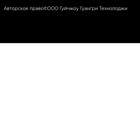
Авторское право©ООО Гуйчжоу Гуангри Технолоджи