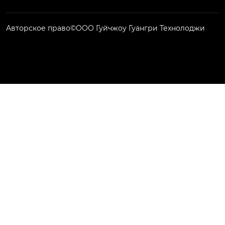
Авторское право©ООО Гуйчжоу Гуангри Технолоджи