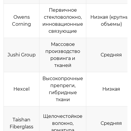
Первичное
Owens
стекловолокно,
Низкая (крупны
Corning
инновационные
объемы)
связующие
Массовое
производство
Jushi Group
Средняя
ровинга и
тканей
Высокопрочные
препреги,
Hexcel
Низкая
гибридные
ткани
Щелочестойкое
Taishan
волокно,
Средняя
Fiberglass
арматура