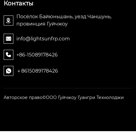
Контакты
Посёлок Байюньшань, уезд Чаншунь,

провинция Гуйчжоу
info@lightsunfrp.com

+86-15089178426

＋8615089178426

Авторское право©ООО Гуйчжоу Гуангри Технолоджи