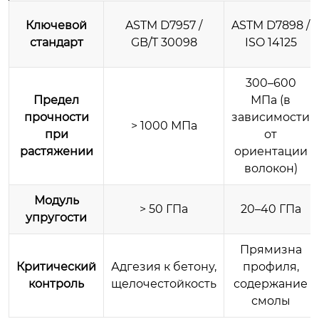
Ключевой
ASTM D7957 /
ASTM D7898 /
стандарт
GB/T 30098
ISO 14125
300–600
Предел
МПа (в
прочности
зависимости
> 1000 МПа
при
от
растяжении
ориентации
волокон)
Модуль
> 50 ГПа
20–40 ГПа
упругости
Прямизна
Критический
Адгезия к бетону,
профиля,
контроль
щелочестойкость
содержание
смолы