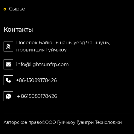
Сырье
Контакты
Посёлок Байюньшань, уезд Чаншунь,

провинция Гуйчжоу
info@lightsunfrp.com

+86-15089178426

＋8615089178426

Авторское право©ООО Гуйчжоу Гуангри Технолоджи