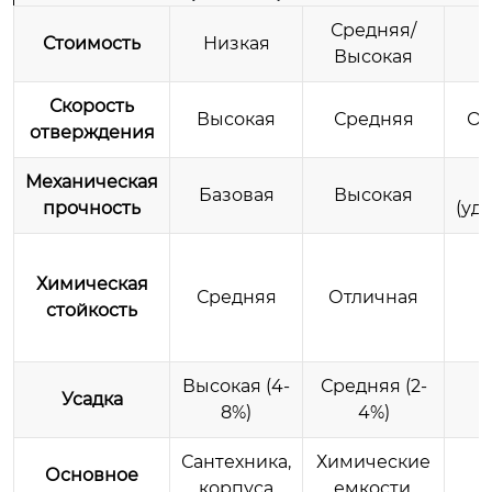
Средняя/
Стоимость
Низкая
Высокая
Скорость
Высокая
Средняя
Оч
отверждения
Механическая
Базовая
Высокая
прочность
(уд
Химическая
Средняя
Отличная
стойкость
Высокая (4-
Средняя (2-
Усадка
Н
8%)
4%)
Сантехника,
Химические
Основное
корпуса
емкости,