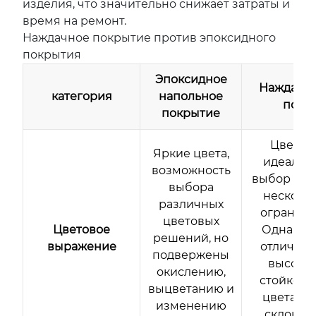
изделия, что значительно снижает затраты и
время на ремонт.
Наждачное покрытие против эпоксидного
покрытия
Эпоксидное
Наждачн
категория
напольное
пол
покрытие
Цвет н
Яркие цвета,
идеален,
возможность
выбор цве
выбора
несколь
различных
ограниче
цветовых
Цветовое
Однако, 
решений, но
выражение
отличает
подвержены
высоко
окислению,
стойкост
выцветанию и
цвета и 
изменению
склонен