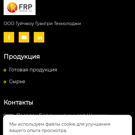
ООО Гуйчжоу Гуангри Технолоджи



Продукция
Готовая продукция
Сырье
Контакты
Посёлок Байюньшань, уезд Чаншунь,

провинция Гуйчжоу
Мы используем файлы cookie для улучшения
вашего опыта просмотра.