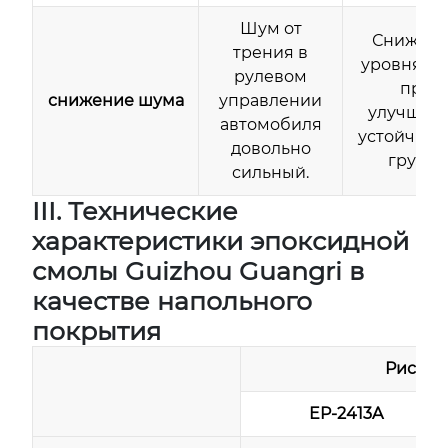
Шум от
Снижен
трения в
уровня ш
рулевом
при
снижение шума
управлении
улучшен
автомобиля
устойчиво
довольно
грунта
сильный.
III. Технические
характеристики эпоксидной
смолы Guizhou Guangri в
качестве напольного
покрытия
Ристер
EP-2413A