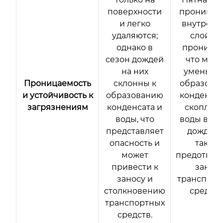
поверхности
проникать
и легко
внутренн
удаляются;
слой; о
однако в
проницае
сезон дождей
что мож
на них
уменьши
Проницаемость
склонны к
образова
и устойчивость к
образованию
конденсат
загрязнениям
конденсата и
скоплен
воды, что
воды в се
представляет
дождей, 
опасность и
также
может
предотвра
привести к
занос
заносу и
транспорт
столкновению
средств
транспортных
средств.