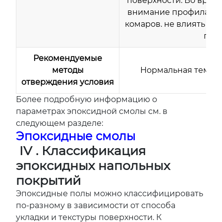
поверхности. Во время
внимание профилакти
комаров. не влиять на
прод
Рекомендуемые
методы
Нормальная темпера
отверждения
условия
Более подробную информацию о
параметрах эпоксидной смолы см. в
следующем разделе:
Эпоксидные смолы
IV
. Классификация
эпоксидных напольных
покрытий
Эпоксидные полы можно классифицировать
по-разному в зависимости от способа
укладки и текстуры поверхности. К