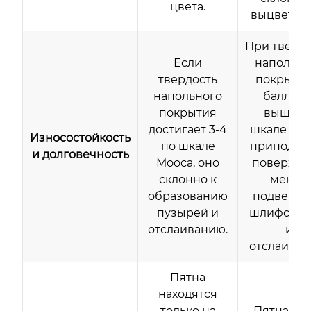
цвета.
выцветан
При тверд
Если
напольно
твердость
покрытия
напольного
баллов 
покрытия
выше п
достигает 3-4
шкале Моо
Износостойкость
по шкале
приподня
и долговечность
Мооса, оно
поверхно
склонно к
менее
образованию
подверже
пузырей и
шлифова
отслаиванию.
и
отслаиван
Пятна
находятся
только на
Пятна мо