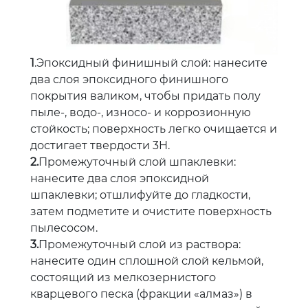
1
.Эпоксидный финишный слой: нанесите
два слоя эпоксидного финишного
покрытия валиком, чтобы придать полу
пыле-, водо-, износо- и коррозионную
стойкость; поверхность легко очищается и
достигает твердости 3H.
2.
Промежуточный слой шпаклевки:
нанесите два слоя эпоксидной
шпаклевки; отшлифуйте до гладкости,
затем подметите и очистите поверхность
пылесосом.
3.
Промежуточный слой из раствора:
нанесите один сплошной слой кельмой,
состоящий из мелкозернистого
кварцевого песка (фракции «алмаз») в