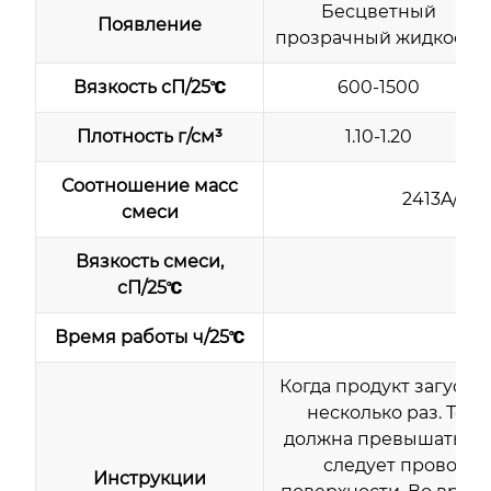
Бесцветный
Появление
прозрачный жидкость
Вязкость сП/25℃
600-1500
Плотность г/см³
1.10-1.20
Соотношение масс
2413A/241
смеси
Вязкость смеси,
300
сП/25℃
Время работы ч/25℃
>
Когда продукт загустее
несколько раз. Тол
должна превышать 4 
следует проводит
Инструкции