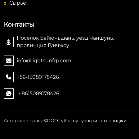
Сырье
Контакты
Посёлок Байюньшань, уезд Чаншунь,

провинция Гуйчжоу
info@lightsunfrp.com

+86-15089178426

＋8615089178426

Авторское право©ООО Гуйчжоу Гуангри Технолоджи