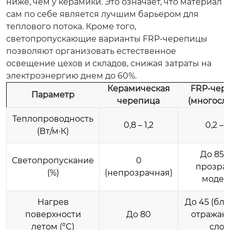
ниже, чем у керамики. Это означает, что материал
сам по себе является лучшим барьером для
теплового потока. Кроме того,
светопропускающие варианты FRP-черепицы
позволяют организовать естественное
освещение цехов и складов, снижая затраты на
электроэнергию днем до 60%.
Керамическая
FRP-чер
Параметр
черепица
(многосл
Теплопроводность
0,8 – 1,2
0,2 – 
(Вт/м·К)
До 85 
Светопропускание
0
прозра
(%)
(непрозрачная)
модел
Нагрев
До 45 (бл
поверхности
До 80
отража
летом (°C)
слою