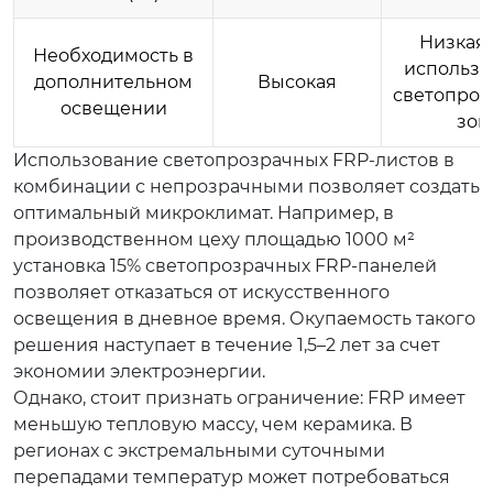
Низкая 
Необходимость в
использо
дополнительном
Высокая
светопроз
освещении
зон
Использование светопрозрачных FRP-листов в
комбинации с непрозрачными позволяет создать
оптимальный микроклимат. Например, в
производственном цеху площадью 1000 м²
установка 15% светопрозрачных FRP-панелей
позволяет отказаться от искусственного
освещения в дневное время. Окупаемость такого
решения наступает в течение 1,5–2 лет за счет
экономии электроэнергии.
Однако, стоит признать ограничение: FRP имеет
меньшую тепловую массу, чем керамика. В
регионах с экстремальными суточными
перепадами температур может потребоваться