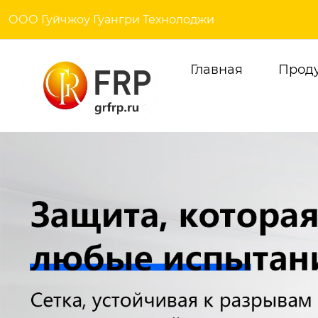
ООО Гуйчжоу Гуангри Технолоджи
Главная
Прод