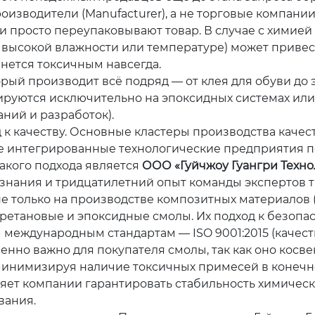
роизводители (Manufacturer), а не торговые компани
 просто переупаковывают товар. В случае с химией
 высокой влажности или температуре) может привес
нется токсичным навсегда.
орый производит всё подряд — от клея для обуви до 
руются исключительно на эпоксидных системах или
ний и разработок).
 к качеству. Основные кластеры производства качес
е интегрированные технологические предприятия по
акого подхода является
ООО «Гуйчжоу Гуангри Техн
е знания и тридцатилетний опыт команды экспертов
 только на производстве композитных материалов (та
етановые и эпоксидные смолы. Их подход к безопас
дународным стандартам — ISO 9001:2015 (качество), 
собенно важно для покупателя смолы, так как оно ко
 минимизируя наличие токсичных примесей в конечн
ляет компании гарантировать стабильность химическ
вания.