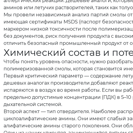
аллергических реакций. Дешевые аналоги, которы
аминов или летучих растворителей, таких как тол
Мы провели независимый анализ партий смолы от п
имеющая сертификаты MSDS (паспорт безопасности 
маркером низкой токсичности после полимеризаци
без документов, риск получения продукта с высоки
отличить безопасный промышленный продукт от опа
Химический состав и пот
Чтобы понять уровень опасности, нужно разобрать
полимеризованной смолы, которая становится ине
Первый критический параметр — содержание летучи
дешевых аналогах производители добавляют реакт
испаряются в воздух во время работы. Если вы р
предельно допустимые концентрации (ПДК) в 5–10
дыхательной системой.
Второй аспект — тип отвердителя. Наиболее рас
циклоалифатические амины. Они имеют слабый зап
алифатические амины старого поколения. Они об
Один из наших клиентов, занимающийся литьем ст