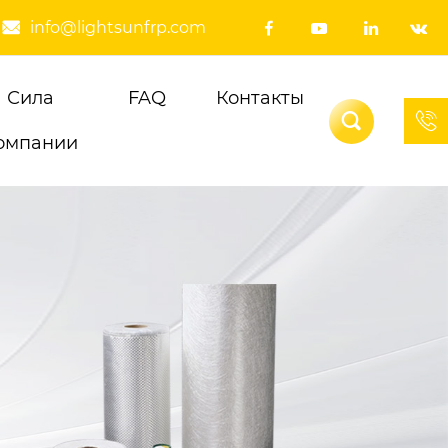
info@lightsunfrp.com





Сила
FAQ
Контакты


омпании