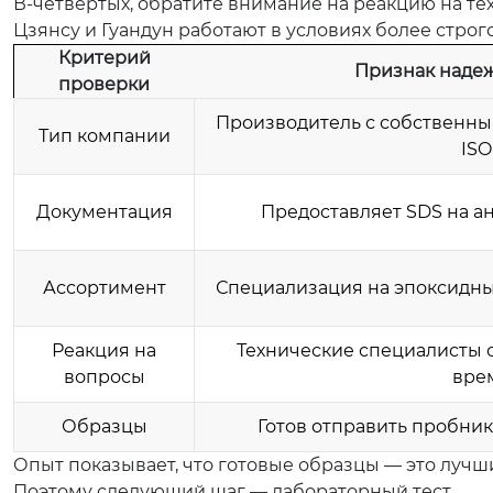
В-четвертых, обратите внимание на реакцию на те
Цзянсу и Гуандун работают в условиях более строг
Критерий
Признак надеж
проверки
Производитель с собственн
Тип компании
ISO
Документация
Предоставляет SDS на ан
Ассортимент
Специализация на эпоксидных
Реакция на
Технические специалисты о
вопросы
вре
Образцы
Готов отправить пробники 
Опыт показывает, что готовые образцы — это лучш
Поэтому следующий шаг — лабораторный тест.