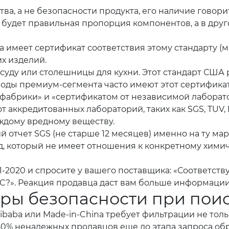
ва, а не безопасности продукта, его наличие говорит
ке будет правильная пропорция компонентов, а в друг
 имеет сертификат соответствия этому стандарту (м
х изделий.
посуду или столешницы для кухни. Этот стандарт С
оды премиум-сегмента часто имеют этот сертификат
фабрики» и «сертификатом от независимой лаборат
аккредитованных лабораторий, таких как SGS, TUV, I
ждому вредному веществу.
отчет SGS (не старше 12 месяцев) именно на ту марк
который не имеет отношения к конкретному химичес
-2020 и спросите у вашего поставщика: «Соответств
C?». Реакция продавца даст вам больше информации,
ры безопасности при поис
ibaba или Made-in-China требует фильтрации не толь
 80% ненадежных продавцов еще до этапа запроса обр