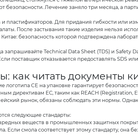
рт безопасности. Лечение заняло три месяца, а па
 и пластификаторов. Для придания гибкости или из
алаты. После застывания такие изделия нельзя испол
в Китае: безопасность которой подтверждена лаборат
 запрашивайте Technical Data Sheet (TDS) и Safety D
ion). Если поставщик отказывается предоставлять SDS
ы: как читать документы к
е логотипа CE на упаковке гарантирует безопасност
 директивам ЕС, таким как REACH (Registration, Evalu
ейский рынок, обязаны соблюдать эти нормы. Одна
тся следующие стандарты:
редных веществ в промышленных защитных покрытия
ла. Если смола соответствует этому стандарту, она