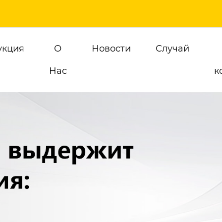
укция
О
Новости
Случай
Hас
к