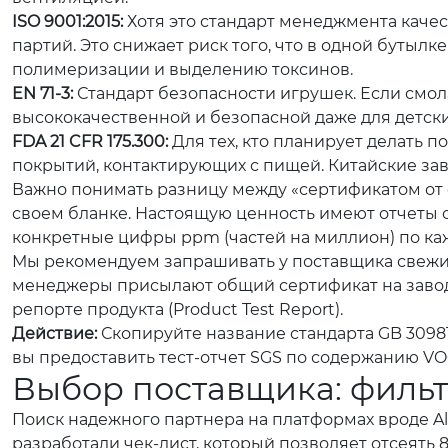
ISO 9001:2015:
Хотя это стандарт менеджмента качест
партий. Это снижает риск того, что в одной бутыл
полимеризации и выделению токсинов.
EN 71-3:
Стандарт безопасности игрушек. Если смола
высококачественной и безопасной даже для детски
FDA 21 CFR 175.300:
Для тех, кто планирует делать 
покрытий, контактирующих с пищей. Китайские зав
Важно понимать разницу между «сертификатом от 
своем бланке. Настоящую ценность имеют отчеты от 
конкретные цифры ppm (частей на миллион) по ка
Мы рекомендуем запрашивать у поставщика свежий 
менеджеры присылают общий сертификат на завод, 
репорте продукта (Product Test Report).
Действие:
Скопируйте название стандарта GB 30981
вы предоставить тест-отчет SGS по содержанию VO
Выбор поставщика: фильт
Поиск надежного партнера на платформах вроде Al
разработали чек-лист, который позволяет отсеять