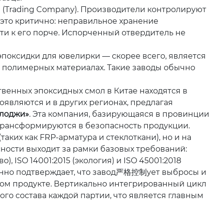
и (Trading Company). Производители контролируют
 это критично: неправильное хранение
ти к его порче. Испорченный отвердитель не
эпоксидки для ювелирки — скорее всего, является
 полимерных материалах. Такие заводы обычно
твенных эпоксидных смол в Китае находятся в
являются и в других регионах, предлагая
олоджи»
. Эта компания, базирующаяся в провинции
 трансформируются в безопасность продукции.
ких как FRP-арматура и стеклоткани), но и на
ности выходит за рамки базовых требований:
ISO 14001:2015 (экология) и ISO 45001:2018
свенно подтверждает, что завод严格控制ует выбросы и
ом продукте. Вертикально интегрированный цикл
ого состава каждой партии, что является главным