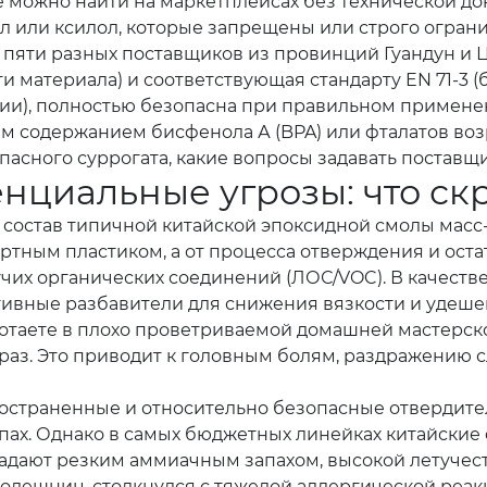
е можно найти на маркетплейсах без технической до
уол или ксилол, которые запрещены или строго огра
яти разных поставщиков из провинций Гуандун и Цзя
материала) и соответствующая стандарту EN 71-3 (
и), полностью безопасна при правильном применени
м содержанием бисфенола А (BPA) или фталатов возра
сного суррогата, какие вопросы задавать поставщи
енциальные угрозы: что ск
 состав типичной китайской эпоксидной смолы масс-
ртным пластиком, а от процесса отверждения и ост
х органических соединений (ЛОС/VOC). В качествен
ивные разбавители для снижения вязкости и удеше
аботаете в плохо проветриваемой домашней мастерск
 раз. Это приводит к головным болям, раздражению
пространенные и относительно безопасные отверди
ах. Однако в самых бюджетных линейках китайские 
ладают резким аммиачным запахом, высокой летучес
олешниц, столкнулся с тяжелой аллергической реак