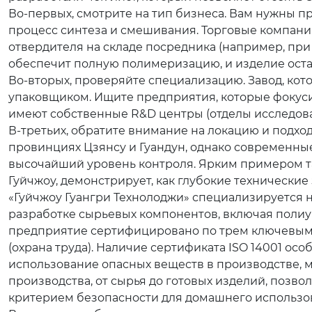
Во-первых, смотрите на тип бизнеса. Вам нужны п
процесс синтеза и смешивания. Торговые компании
отвердителя на складе посредника (например, при
обеспечит полную полимеризацию, и изделие оста
Во-вторых, проверяйте специализацию. Завод, кот
упаковщиком. Ищите предприятия, которые фокуси
имеют собственные R&D центры (отделы исследова
В-третьих, обратите внимание на локацию и подход
провинциях Цзянсу и Гуандун, однако современны
высочайший уровень контроля. Ярким примером т
Гуйчжоу, демонстрирует, как глубокие технически
«Гуйчжоу Гуангри Технолоджи» специализируется не
разработке сырьевых компонентов, включая полиур
предприятие сертифицировано по трем ключевым меж
(охрана труда). Наличие сертификата ISO 14001 о
использование опасных веществ в производстве,
производства, от сырья до готовых изделий, позво
критерием безопасности для домашнего использо