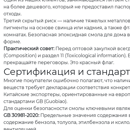
на более дешевого, который не предоставил паспо
отходы.
Третий скрытый риск — наличие тяжелых металлов
пигменты на основе свинца или кадмия, а также фт
комнатах. Безопасная эпоксидная смола для дома 
форме.
Практический совет:
Перед оптовой закупкой всегда
(Composition) и раздел 11 (Toxicological informat
прекращайте переговоры. Это красный флаг.
Сертификация и стандарт
Многие покупатели ошибочно полагают, что наличи
веществ требует декларации соответствия конкретным
Китайские экспортеры, ориентированные на европ
стандартами GB (Guobiao).
Для оценки безопасности смолы ключевыми являю
GB 30981-2020:
Предельные значения содержания в
содержание бензола, толуола, этилбензола и ксило
вентиляцией.