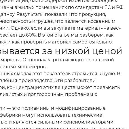
кументации, часто содержат избыток свободных
ничены в жилых помещениях по стандартам ЕС и РФ.
нсу. Результаты показали, что продукция,
безопасность игрушек, что является косвенным
и. Однако, если вы закупаете материал «на вес»
стает до 60%. В этой статье мы разберем, как
ку и как проверить материал самостоятельно.
рывается за низкой ценой
маркета. Основная угроза исходит не от самой
аточных мономеров.
ных смолах этот показатель стремится к нулю. В
вления производства. Эти разбавители
ой, концентрация этих веществ может превысить
 слизистых и долгосрочным проблемам с
тели — это полиамины и модифицированные
фабрики могут использовать технические
тью и являются сильными сенсибилизаторами.
цией у сотрудника именно из-за смены поставщика