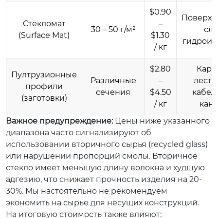
$0.90
Поверхн
Стекломат
–
30 – 50 г/м²
сло
(Surface Mat)
$1.30
гидроиз
/ кг
$2.80
Карк
Пултрузионные
Различные
–
лестн
профили
сечения
$4.50
кабел
(заготовки)
/ кг
кан
Важное предупреждение:
Цены ниже указанного
диапазона часто сигнализируют об
использовании вторичного сырья (recycled glass)
или нарушении пропорций смолы. Вторичное
стекло имеет меньшую длину волокна и худшую
адгезию, что снижает прочность изделия на 20-
30%. Мы настоятельно не рекомендуем
экономить на сырье для несущих конструкций.
На итоговую стоимость также влияют: