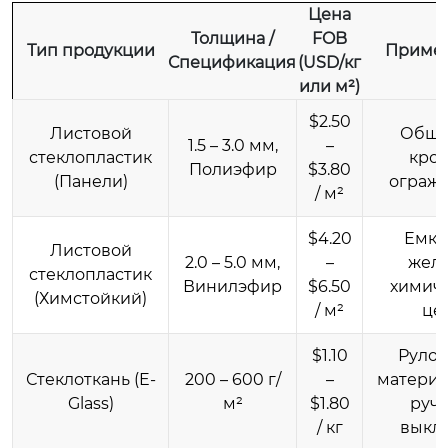
Цена
Толщина /
FOB
Тип продукции
Приме
Спецификация
(USD/кг
или м²)
$2.50
Листовой
Обши
1.5 – 3.0 мм,
–
стеклопластик
кров
Полиэфир
$3.80
(Панели)
ограж
/ м²
$4.20
Емко
Листовой
2.0 – 5.0 мм,
–
жело
стеклопластик
Винилэфир
$6.50
химич
(Химстойкий)
/ м²
це
$1.10
Руло
Стеклоткань (E-
200 – 600 г/
–
материа
Glass)
м²
$1.80
руч
/ кг
выкл