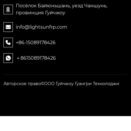
Посёлок Байюньшань, уезд Чаншунь,

провинция Гуйчжоу
info@lightsunfrp.com

+86-15089178426

＋8615089178426

Авторское право©ООО Гуйчжоу Гуангри Технолоджи