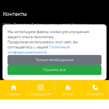
Контакты
Посёлок Байюньшань, уезд Чаншунь,

провинция Гуйчжоу
Мы используем файлы cookie для улучшения
вашего опыта просмотра.
Продолжая использовать этот сайт, вы
info@lightsunfrp.com

соглашаетесь с нашей
Политикой
конфиденциальности.
+86-15089178426

Только необходимые
＋8615089178426

Принять все




Авторское право©ООО Гуйчжоу Гуангри Технолоджи
Главная
Продукция
О Hас
Контакты