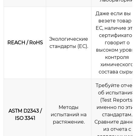
Даже если вы н
везете товар в
ЕС, наличие эти
сертификатов
Экологические
REACH / RoHS
говорит о
стандарты (ЕС).
высоком уровн
контроля
химического
состава сырья.
Требуйте отчет
об испытания
(Test Reports)
Методы
именно по эти
ASTM D2343 /
испытаний на
стандартам.
ISO 3341
растяжение.
Сравните данн
из отчета с