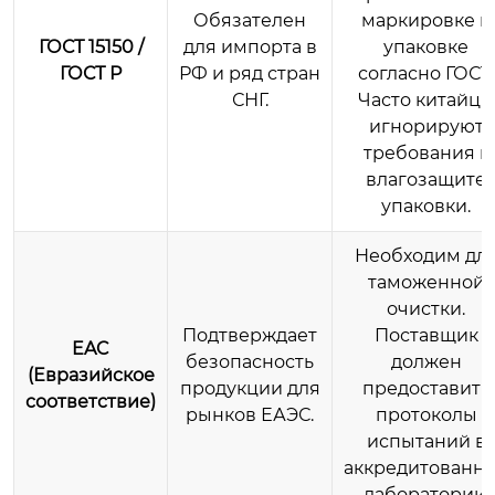
Обязателен
маркировке и
ГОСТ 15150 /
для импорта в
упаковке
ГОСТ Р
РФ и ряд стран
согласно ГОСТ.
СНГ.
Часто китайцы
игнорируют
требования к
влагозащите
упаковки.
Необходим дл
таможенной
очистки.
Подтверждает
Поставщик
EAC
безопасность
должен
(Евразийское
продукции для
предоставить
соответствие)
рынков ЕАЭС.
протоколы
испытаний в
аккредитованн
лаборатории.