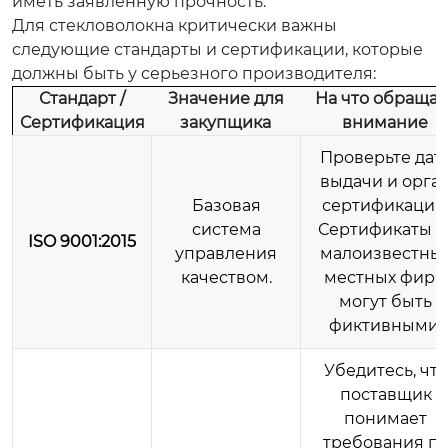
иметь заявленную прочность.
Для стекловолокна критически важны
следующие стандарты и сертификации, которые
должны быть у серьезного производителя:
Стандарт /
Значение для
На что обращат
Сертификация
закупщика
внимание
Проверьте дат
выдачи и орга
Базовая
сертификации
система
Сертификаты о
ISO 9001:2015
управления
малоизвестны
качеством.
местных фирм
могут быть
фиктивными.
Убедитесь, что
поставщик
понимает
требования п