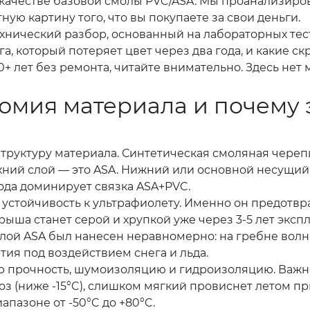
e) и качестве базовой смолы PVC/ASA. Мы проанализир
ую картину того, что вы покупаете за свои деньги.
ехнический разбор, основанный на лабораторных тес
а, который потеряет цвет через два года, и какие ск
+ лет без ремонта, читайте внимательно. Здесь нет
томия материала и почему 
 структуру материала. Синтетическая смоляная череп
ний слой — это ASA. Нижний или основной несущий
года доминирует связка ASA+PVC.
за устойчивость к ультрафиолету. Именно он предот
рыша станет серой и хрупкой уже через 3-5 лет эксп
лой ASA был нанесен неравномерно: на гребне волны 
ия под воздействием снега и льда.
 прочность, шумоизоляцию и гидроизоляцию. Важно
з (ниже -15°C), слишком мягкий провиснет летом пр
пазоне от -50°C до +80°C.