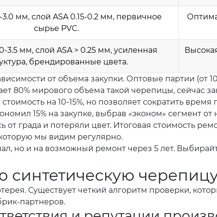
-3.0 мм, слой ASA 0.15-0.2 мм, первичное
Оптима
сырье PVC.
0-3.5 мм, слой ASA > 0.25 мм, усиленная
Высокая
уктура, брендированные цвета.
висимости от объема закупки. Оптовые партии (от 10
упает 80% мирового объема такой черепицы, сейчас з
стоимость на 10-15%, но позволяет сократить время 
ономил 15% на закупке, выбрав «эконом» сегмент от 
ь от града и потеряли цвет. Итоговая стоимость ре
 которую мы видим регулярно.
иал, но и на возможный ремонт через 5 лет. Выбирай
ю синтетическую черепицу:
терея. Существует четкий алгоритм проверки, котор
брик-партнеров.
ответствия и репутации произ