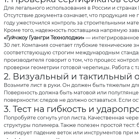
Для легального использования в России и странах
Отсутствие документа означает, что продукция не 
году ужесточился контроль за строительными мате
Кроме того, надежность поставщика напрямую зав
«Гуйчжоу Гуангри Технолоджи»
— интегрированное 
30 лет. Компания сочетает глубокие технические з
соответствующую строгим международным стандартам 
производителя говорит о том, что процесс контрол
проверки геометрии готовой черепицы. Работа с 
2. Визуальный и тактильный 
Возьмите лист в руки. Он должен быть тяжелым для
Поверхность должна быть матовой или полуглянцев
поверхности: следов не должно оставаться. Если о
3. Тест на гибкость и ударопр
Попробуйте согнуть угол листа. Качественная чер
структуры полимера. Также полезен простой тест: б
имитирует падение веток или инструментов при м