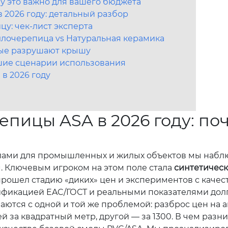
у это важно для вашего бюджета
 2026 году: детальный разбор
у: чек-лист эксперта
ллочерепица vs Натуральная керамика
рые разрушают крышу
чшие сценарии использования
 в 2026 году
епицы ASA в 2026 году: по
лами для промышленных и жилых объектов мы наблю
. Ключевым игроком на этом поле стала
синтетическ
 прошел стадию «диких» цен и экспериментов с качест
ртификацией EAC/ГОСТ и реальными показателями дол
ются с одной и той же проблемой: разброс цен на 
 за квадратный метр, другой — за 1300. В чем разниц