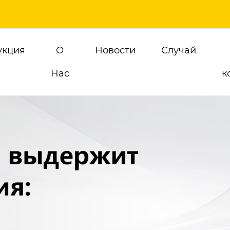
укция
О
Новости
Случай
Hас
к