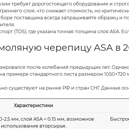
рузии требует дорогостоящего оборудования и строг
реннего слоя, что снижает стоимость, но критическ
ыборе поставщика всегда запрашивайте образец и по
ителя.
порт (TDS), где указана точная толщина слоя ASA. Е
моляную черепицу ASA в 2
изировался после колебаний предыдущих лет. Однако
а примере стандартного листа размером 1050×720 мм
ьно существуют на рынке РФ и стран СНГ. Данные ос
Характеристики
0-2.5 мм, слой ASA < 0.15 мм, возможное
Быстрое
использование вторсырья.