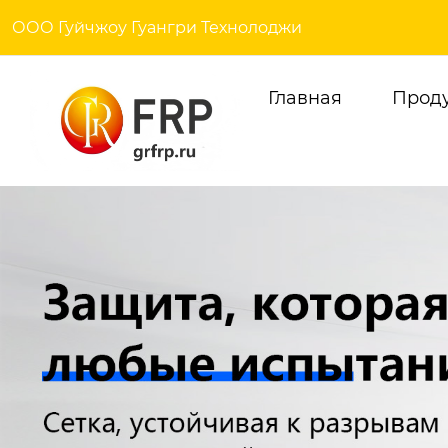
ООО Гуйчжоу Гуангри Технолоджи
Главная
Прод