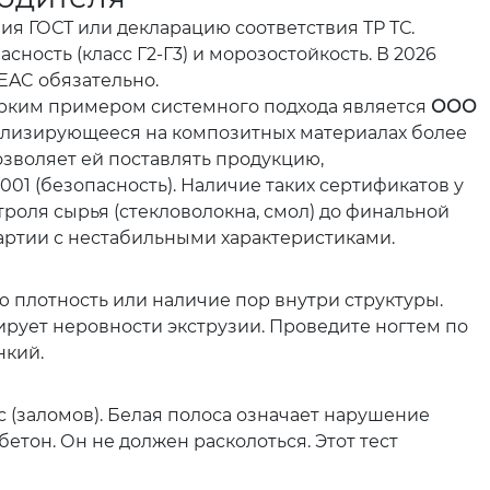
ия ГОСТ или декларацию соответствия ТР ТС.
ность (класс Г2-Г3) и морозостойкость. В 2026
EAC обязательно.
Ярким примером системного подхода является
ООО
ализирующееся на композитных материалах более
озволяет ей поставлять продукцию,
001 (безопасность). Наличие таких сертификатов у
нтроля сырья (стекловолокна, смол) до финальной
артии с нестабильными характеристиками.
ю плотность или наличие пор внутри структуры.
ирует неровности экструзии. Проведите ногтем по
нкий.
 (заломов). Белая полоса означает нарушение
бетон. Он не должен расколоться. Этот тест