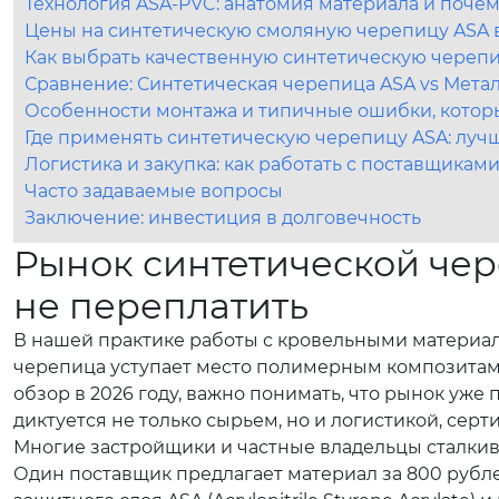
Технология ASA-PVC: анатомия материала и почем
Цены на синтетическую смоляную черепицу ASA в
Как выбрать качественную синтетическую черепиц
Сравнение: Синтетическая черепица ASA vs Мета
Особенности монтажа и типичные ошибки, кото
Где применять синтетическую черепицу ASA: лу
Логистика и закупка: как работать с поставщиками
Часто задаваемые вопросы
Заключение: инвестиция в долговечность
Рынок синтетической чер
не переплатить
В нашей практике работы с кровельными материа
черепица уступает место полимерным композитам
обзор в 2026 году, важно понимать, что рынок уже
диктуется не только сырьем, но и логистикой, се
Многие застройщики и частные владельцы сталкива
Один поставщик предлагает материал за 800 рублей