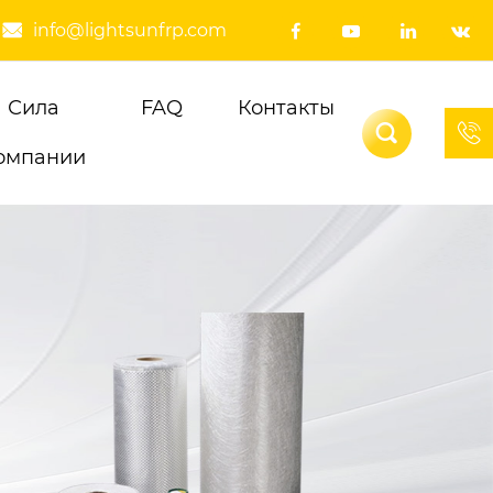
info@lightsunfrp.com





Сила
FAQ
Контакты


омпании