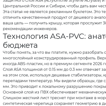
защитного слоя ASA (Acrylonitrile Styrene Acrylat
Центральной России и Сибири, чтобы дать вам честн
Эта статья не является рекламным буклетом. Это т
отличить качественный продукт от дешевого аналог
ваша цель — получить крышу, которая прослужит 30
рекомендации инженеров.
Технология ASA-PVC: ана
бюджета
Чтобы понять, за что вы платите, нужно разобрать
многослойный коэкструдированный профиль. Верх
иногда ABS-пластик, но в премиум-сегменте 2026 
Слой ASA толщиной от 0.15 мм до 0.3 мм отвечает 
на этом слое, используя дешевые стабилизаторы, к
перепадами температур. Мы видели образцы, где с
мм. Это приводит к локальному разрушению покрыт
Основной слой из ПВХ обеспечивает механическую
Слишком жесткий лист треснет при монтаже в моро
синтетическая черепица сохраняет геометрию в диа