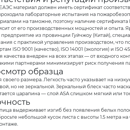
 ЕАЭС материал должен иметь сертификат соответств
проходила лабораторные испытания на пожаробезопас
риалами на таможне, поэтому наличие сертификата 
исит от его производственных мощностей и опыта. 
предприятие из провинции Гуйчжоу (Китай), специ
нания с практикой управления производством, что п
ISO 9001 (качество), ISO 14001 (экология) и ISO 45
я качества внедрен на всех этапах — от входного ко
такими партнерами минимизирует риск получения п
осмотр образца
 своего размера. Легкость часто указывает на низку
ой, но не зеркальной. Зеркальный блеск часто маск
стается царапина — слой ASA слишком мягкий или то
очность
епица выдерживает изгиб без появления белых полос
росьте небольшой кусок листа с высоты 1.5 метра на 
онтаже.