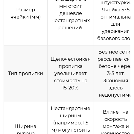
штукатурки.
мм стоит
Размер
Ячейка 5×5
дешевле
ячейки (мм)
оптимальна
нестандартных
для
решений.
удержания
базового слоя.
Без нее сетка
Щелочестойкая
рассыпается в
пропитка
бетоне через
Тип пропитки
увеличивает
3-5 лет.
стоимость на
Экономия
15-20%.
здесь
недопустима.
Нестандартные
Влияет на
ширины
скорость
(например, 1.5
Ширина
монтажа и
м) могут стоить
рулона
количество