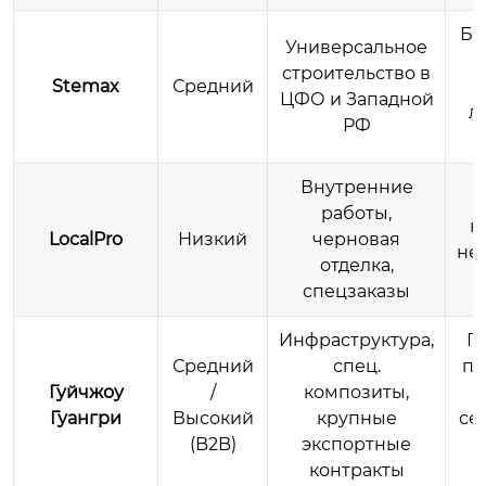
Ба
Универсальное
строительство в
Stemax
Средний
ЦФО и Западной
л
РФ
Внутренние
работы,
н
LocalPro
Низкий
черновая
не
отделка,
спецзаказы
Инфраструктура,
П
Средний
спец.
пр
Гуйчжоу
/
композиты,
Гуангри
Высокий
крупные
се
(B2B)
экспортные
контракты