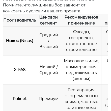
Помните, что лучший выбор зависит от
конкретных условий вашего проекта.
Ценовой
Рекомендуемое
Производитель
сегмент
применение
пр
Фасады,
Ст
Средний
госпроекты,
Никос (Nicos)
/
ответственное
на
Высокий
строительство
д
Массовое жилье,
Л
Низкий /
коммерческая
X-FAS
Средний
недвижимость
(эконом)
Реставрация,
экстремальный
Polinet
Премиум
эл
климат, частные
до
элитные дома