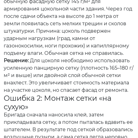
обычную фасадную сетку 145 г/м² для
армирования цокольной части здания. Через год
после сдачи объекта на высоте до 1 метра от
земли появилась сеть мелких трещин и сколов
штукатурки. Причина: цоколь подвержен
ударным нагрузкам (град, камни от
газонокосилки, ноги прохожих) и капиллярному
подъему влаги. Обычная сетка не справилась.
Решение:
Для цоколя необходимо использовать
усиленную панцирную сетку (плотность 165–180 г/
м² и выше) или двойной слой обычной сетки
внахлест. Это увеличивает стоимость материала
на участке цоколя, но спасает фасад от ремонта.
Ошибка 2: Монтаж сетки «на
сухую»
Бригада сначала наносила клей, затем
прикладывала сетку, а потом пыталась вдавить ее
шпателем. В результате под сеткой образовались
воздушные пузыри, а сама сетка легла неровно.