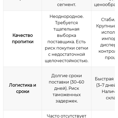
сегмент.
ценообраз
Неоднородное.
Стабил
Требуется
Крупные 
тщательная
исполь
Качество
выборка
импор
пропитки
поставщика. Есть
диспер
риск покупки сетки
контрол
с недостаточной
проце
щелочестойкостью.
Долгие сроки
Быстрая д
поставки (30–60
Логистика и
(3–7 дней 
дней). Риск
сроки
Наличи
таможенных
склад
задержек.
Часто отсутствует