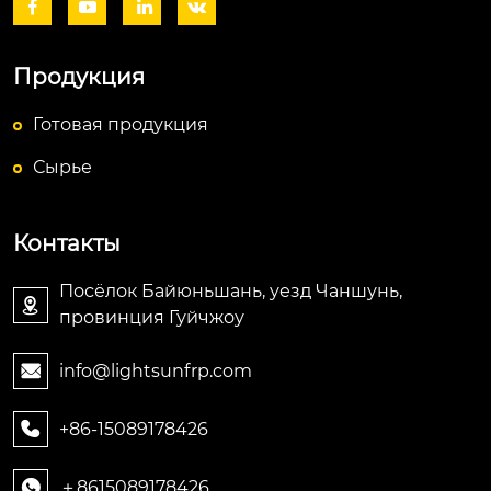




Продукция
Готовая продукция
Сырье
Контакты
Посёлок Байюньшань, уезд Чаншунь,

провинция Гуйчжоу
info@lightsunfrp.com

+86-15089178426

＋8615089178426
