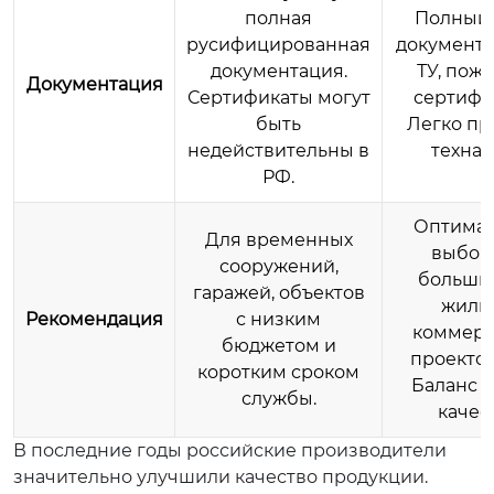
полная
Полный 
русифицированная
документо
документация.
ТУ, пож
Документация
Сертификаты могут
сертифи
быть
Легко пр
недействительны в
технад
РФ.
Оптима
Для временных
выбор
сооружений,
больши
гаражей, объектов
жилы
Рекомендация
с низким
коммерч
бюджетом и
проектов
коротким сроком
Баланс 
службы.
качест
В последние годы российские производители
значительно улучшили качество продукции.