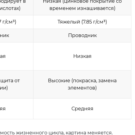
родирует в
Низкая (цинковое покрытие со
ислотах)
временем изнашивается)
 г/см³)
Тяжелый (7.85 г/см³)
ник
Проводник
ая
Низкая
ащита от
Высокие (покраска, замена
ии)
элементов)
яя
Средняя
имость жизненного цикла, картина меняется.