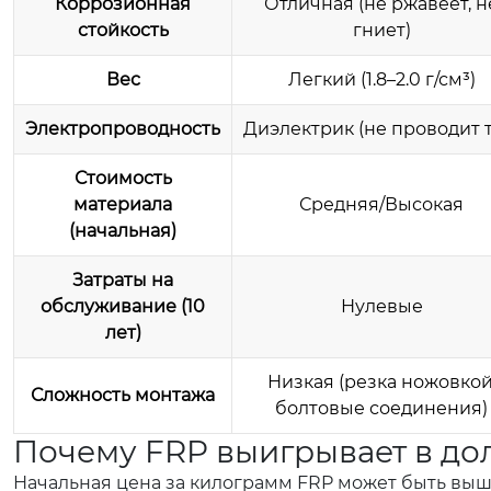
Коррозионная
Отличная (не ржавеет, н
стойкость
гниет)
Вес
Легкий (1.8–2.0 г/см³)
Электропроводность
Диэлектрик (не проводит т
Стоимость
материала
Средняя/Высокая
(начальная)
Затраты на
обслуживание (10
Нулевые
лет)
Низкая (резка ножовкой
Сложность монтажа
болтовые соединения)
Почему FRP выигрывает в до
Начальная цена за килограмм FRP может быть выше