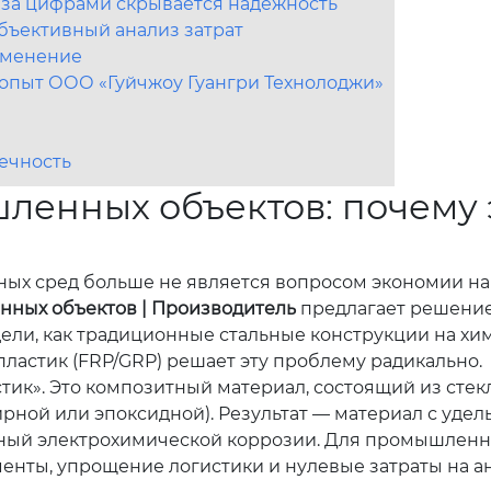
: за цифрами скрывается надежность
бъективный анализ затрат
именение
 опыт ООО «Гуйчжоу Гуангри Технолоджи»
вечность
енных объектов: почему 
ых сред больше не является вопросом экономии на с
ных объектов | Производитель
предлагает решение,
ели, как традиционные стальные конструкции на х
опластик (FRP/GRP) решает эту проблему радикально.
тик». Это композитный материал, состоящий из стек
ной или эпоксидной). Результат — материал с удел
ный электрохимической коррозии. Для промышленных
енты, упрощение логистики и нулевые затраты на а