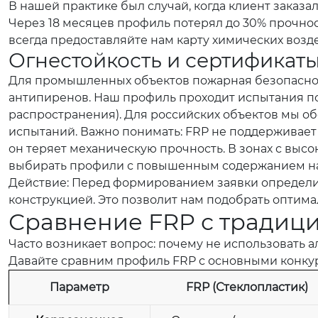
В нашей практике был случай, когда клиент заказ
Через 18 месяцев профиль потерял до 30% прочно
всегда предоставляйте нам карту химических возд
Огнестойкость и сертификат
Для промышленных объектов пожарная безопаснос
антипиренов. Наш профиль проходит испытания по 
распространения). Для российских объектов мы 
испытаний. Важно понимать: FRP не поддерживает 
он теряет механическую прочность. В зонах с в
выбирать профили с повышенным содержанием н
Действие:
Перед формированием заявки определит
конструкцией. Это позволит нам подобрать оптим
Сравнение FRP с традиц
Часто возникает вопрос: почему не использовать 
Давайте сравним профиль FRP с основными конк
Параметр
FRP (Стеклопластик)