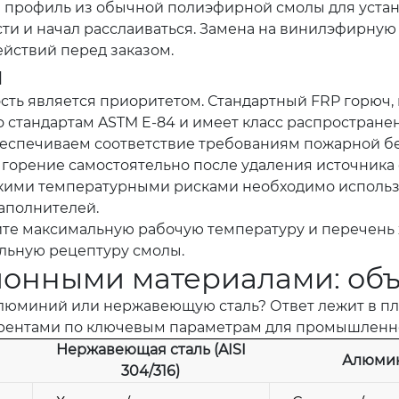
ал профиль из обычной полиэфирной смолы для устан
сти и начал расслаиваться. Замена на винилэфирну
ействий перед заказом.
ы
ть является приоритетом. Стандартный FRP горюч,
стандартам ASTM E-84 и имеет класс распространени
обеспечиваем соответствие требованиям пожарной б
горение самостоятельно после удаления источника о
ысокими температурными рисками необходимо исполь
аполнителей.
е максимальную рабочую температуру и перечень 
альную рецептуру смолы.
ионными материалами: объ
алюминий или нержавеющую сталь? Ответ лежит в пл
урентами по ключевым параметрам для промышленн
Нержавеющая сталь (AISI
Алюми
304/316)