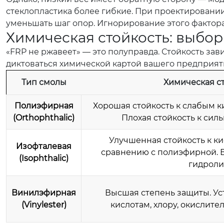
стеклопластика более гибкие. При проектировании
уменьшать шаг опор. Игнорирование этого фактора
Химическая стойкость: выбо
«FRP не ржавеет» — это полуправда. Стойкость за
диктоваться химической картой вашего предприят
Тип смолы
Химическая с
Полиэфирная
Хорошая стойкость к слабым к
(Orthophthalic)
Плохая стойкость к сил
Улучшенная стойкость к к
Изофталевая
сравнению с полиэфирной. В
(Isophthalic)
гидроли
Винилэфирная
Высшая степень защиты. Ус
(Vinylester)
кислотам, хлору, окислите