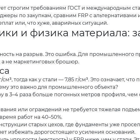
ет строгим требованиям ГОСТ и международным стан
еджеры по закупкам, сравним FRP с альтернативами 
плат или, что хуже, аварийных ситуаций.
ики и физика материала: 
ность на разрыв. Это ошибка. Для промышленного 
, а не маркетинговых брошюр.
са
г/см³, тогда как у стали — 7,85 г/см³. Это означает,
чему это важно для промышленного объекта?
у в 3–4 раза больше погонных метров профиля, чем
вания или ограждений не требуется тяжелая подъемн
время работ на 40–50%.
струкции старых цехов, где фундаменты уже просел
яет избежать дорогостоящего усиления оснований.
ь упругости (жесткость) у FRP ниже, чем у стали. Эт