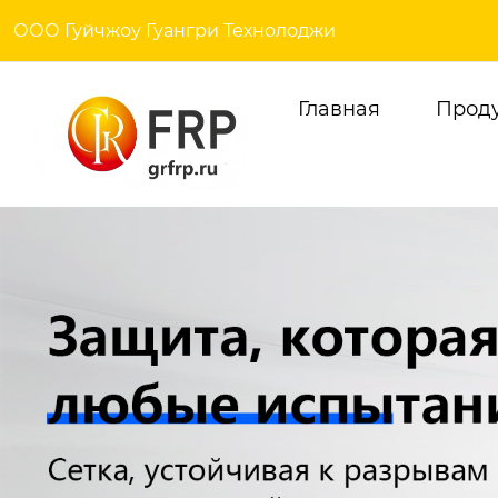
ООО Гуйчжоу Гуангри Технолоджи
Главная
Прод