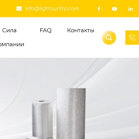
info@lightsunfrp.com




Сила
FAQ
Контакты


омпании