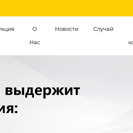
укция
О
Новости
Случай
Hас
к