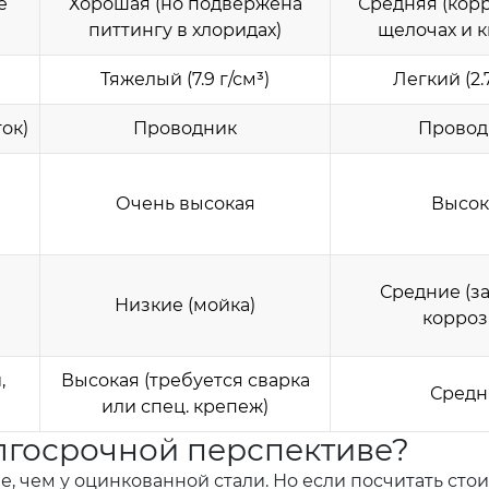
е
Хорошая (но подвержена
Средняя (кор
питтингу в хлоридах)
щелочах и к
Тяжелый (7.9 г/см³)
Легкий (2.7
ок)
Проводник
Провод
Очень высокая
Высок
Средние (з
Низкие (мойка)
корроз
,
Высокая (требуется сварка
Средн
или спец. крепеж)
лгосрочной перспективе?
, чем у оцинкованной стали. Но если посчитать сто