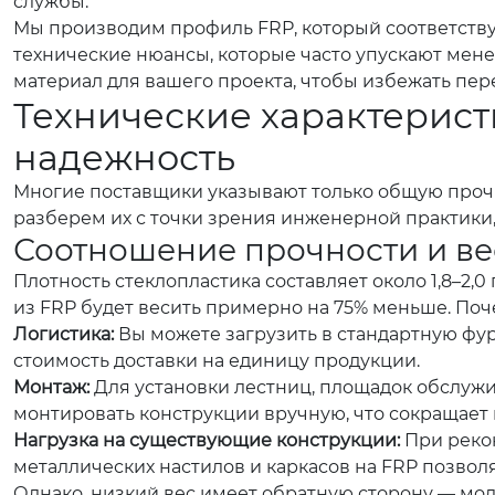
службы.
Мы производим профиль FRP, который соответству
технические нюансы, которые часто упускают мен
материал для вашего проекта, чтобы избежать пере
Технические характерист
надежность
Многие поставщики указывают только общую проч
разберем их с точки зрения инженерной практики
Соотношение прочности и ве
Плотность стеклопластика составляет около 1,8–2,0 
из FRP будет весить примерно на 75% меньше. По
Логистика:
Вы можете загрузить в стандартную фур
стоимость доставки на единицу продукции.
Монтаж:
Для установки лестниц, площадок обслужи
монтировать конструкции вручную, что сокращает 
Нагрузка на существующие конструкции:
При рекон
металлических настилов и каркасов на FRP позвол
Однако, низкий вес имеет обратную сторону — модул