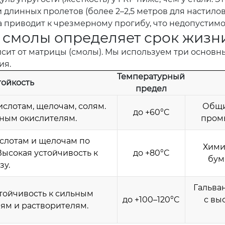
 длинных пролетов (более 2–2,5 метров для настило
 приводит к чрезмерному прогибу, что недопустимо
р смолы определяет срок жизн
висит от матрицы (смолы). Мы используем три основ
ия.
Температурный
тойкость
предел
ислотам, щелочам, солям.
Общи
до +60°C
ьным окислителям.
пром
ислотам и щелочам по
Хими
ысокая устойчивость к
до +80°C
бум
зу.
Гальва
тойчивость к сильным
до +100–120°C
с вы
лям и растворителям.