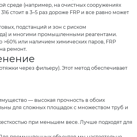
ой среде (например, на очистных сооружениях
316 стоит в 3–5 раз дороже FRP и все равно может
товых, подстанций и зон с риском
реда) и многими промышленными реагентами.
ью >60% или наличием химических паров, FRP
на ремонт.
енение
тяжки через фильеру). Этот метод обеспечивает
имущество — высокая прочность в обоих
льны для сложных площадок с множеством труб и
есткостью при меньшем весе. Лучше подходят для
. Для промышленных объектов мы настоятельно