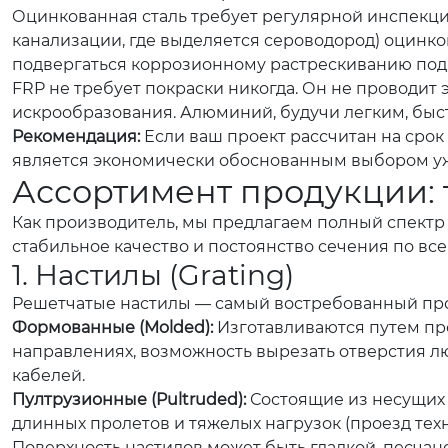
Оцинкованная сталь требует регулярной инспекци
канализации, где выделяется сероводород) оцинковк
подвергаться коррозионному растрескиванию под
FRP не требует покраски никогда. Он не проводит 
искрообразования. Алюминий, будучи легким, быс
Рекомендация:
Если ваш проект рассчитан на срок
является экономически обоснованным выбором уже н
Ассортимент продукции:
Как производитель, мы предлагаем полный спектр
стабильное качество и постоянство сечения по все
1. Настилы (Grating)
Решетчатые настилы — самый востребованный прод
Формованные (Molded):
Изготавливаются путем пр
направлениях, возможность вырезать отверстия л
кабелей.
Пултрузионные (Pultruded):
Состоящие из несущих 
длинных пролетов и тяжелых нагрузок (проезд техн
Поверхность настилов может быть гладкой, песча