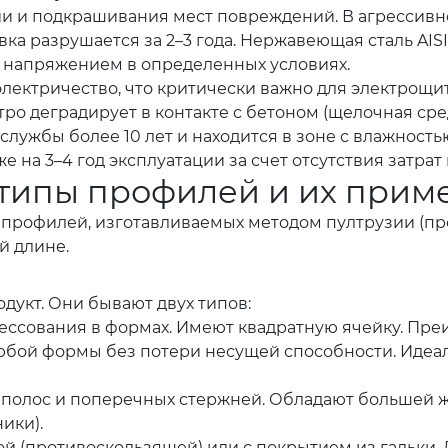
и и подкрашивания мест повреждений. В агрессивн
а разрушается за 2–3 года. Нержавеющая сталь AISI 
 напряжением в определенных условиях.
электричество, что критически важно для электрощи
тро деградирует в контакте с бетоном (щелочная с
 службы более 10 лет и находится в зоне с влажност
а 3–4 год эксплуатации за счет отсутствия затрат 
 типы профилей и их прим
 профилей, изготавливаемых методом пултрузии (про
й длине.
укт. Они бывают двух типов:
ессования в формах. Имеют квадратную ячейку. Пре
юбой формы без потери несущей способности. Идеа
полос и поперечных стержней. Обладают большей ж
ики).
ной (противоскользящей) или с покрытием из гальки