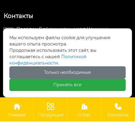
Контакты
Посёлок Байюньшань, уезд Чаншунь,

провинция Гуйчжоу
Мы используем файлы cookie для улучшения
вашего опыта просмотра.
Продолжая использовать этот сайт, вы
info@lightsunfrp.com

соглашаетесь с нашей
Политикой
конфиденциальности.
+86-15089178426

Только необходимые
＋8615089178426

Принять все




Авторское право©ООО Гуйчжоу Гуангри Технолоджи
Главная
Продукция
О Hас
Контакты