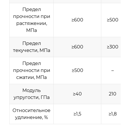
Предел
прочности при
≥600
≥500
растяжении,
МПа
Предел
≥600
≥300
текучести, МПа
Предел
прочности при
≥500
–
сжатии, МПа
Модуль
≥40
210
упругости, ГПа
Относительное
≥1,5
≥1,8
удлинение, %