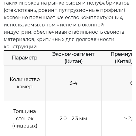
таких игроков на рынке сырья и полуфабрикатов
(стеклоткань, ровинг, пултрузионные профили)
косвенно повышает качество комплектующих,
используемых в том числе и в оконной
индустрии, обеспечивая стабильность свойств
материалов, критичных для долговечности
конструкций.
Эконом-сегмент
Премиум-
Параметр
(Китай)
(Китай/
Количество
3-4
6-
камер
Толщина
стенок
2,0 – 2,3 мм
≥ 2,
(лицевых)