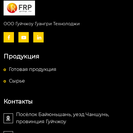
ООО Гуйчжоу Гуангри Технолоджи



Продукция
Готовая продукция
Сырье
Контакты
Посёлок Байюньшань, уезд Чаншунь,

провинция Гуйчжоу