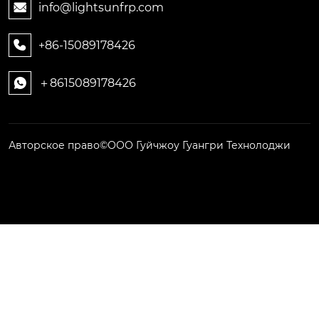
info@lightsunfrp.com

+86-15089178426

＋8615089178426

Авторское право©ООО Гуйчжоу Гуангри Технолоджи