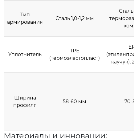
Сталь 1
Тип
Сталь 1,0-1,2 мм
терморазр
армирования
комп
EP
TPE
Уплотнитель
(этиленпро
(термоэластопласт)
каучук), 2
Ширина
58-60 мм
70-8
профиля
Материалы и инновации: