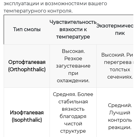
эксплуатации и возможностями вашего
температурного контроля.
Чувствительность
Экзотермическ
Тип смолы
вязкости к
пик
температуре
Высокая.
Высокий. Рис
Резкое
Ортофталевая
перегрева в
загустевание
(Orthophthalic)
толстых
при
сечениях.
охлаждении.
Средняя. Более
стабильная
Средний.
вязкость
Изофталевая
Лучший
благодаря
(Isophthalic)
контроль
чистой
реакции.
структуре