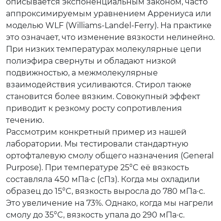
описывается экспоненциальным законом, часто
аппроксимируемым уравнением Аррениуса или
моделью WLF (Williams-Landel-Ferry). На практике
это означает, что изменение вязкости нелинейно.
При низких температурах молекулярные цепи
полиэфира свернуты и обладают низкой
подвижностью, а межмолекулярные
взаимодействия усиливаются. Стирол также
становится более вязким. Совокупный эффект
приводит к резкому росту сопротивления
течению.
Рассмотрим конкретный пример из нашей
лаборатории. Мы тестировали стандартную
ортофталевую смолу общего назначения (General
Purpose). При температуре 25°C её вязкость
составляла 450 мПа·с (сПз). Когда мы охладили
образец до 15°C, вязкость выросла до 780 мПа·с.
Это увеличение на 73%. Однако, когда мы нагрели
смолу до 35°C, вязкость упала до 290 мПа·с.