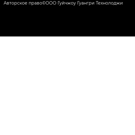
Авторское право©ООО Гуйчжоу Гуангри Технолоджи