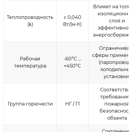
Влияет на тол
изоляционно
Теплопроводность
≤ 0,040
слоя и
(λ)
Вт/(м·К)
эффективнос
энергосбереж
Ограничивае
сферы примен
Рабочая
-60°C …
(паропровод
температура
+450°C
холодильны
установки)
Соответстви
требования
Группа горючести
НГ / Г1
пожарной
безопасност
объекта
Сохранение