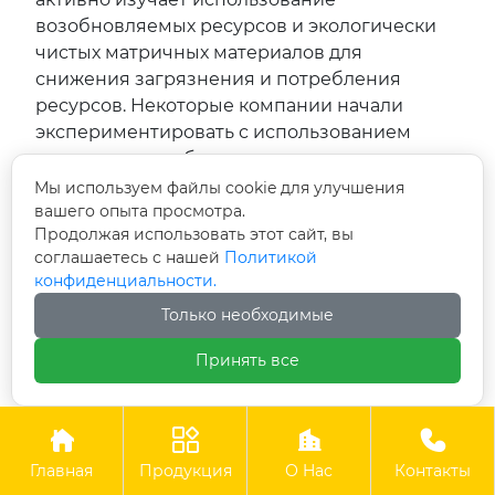
возобновляемых ресурсов и экологически
чистых матричных материалов для
снижения загрязнения и потребления
ресурсов. Некоторые компании начали
экспериментировать с использованием
смол на основе биомассы в качестве
матричных материалов в сочетании со
Мы используем файлы cookie для улучшения
вашего опыта просмотра.
стекловолокном, что значительно снижает
Продолжая использовать этот сайт, вы
выбросы углерода при производстве
соглашаетесь с нашей
Политикой
композитных материалов. Одновременно с
конфиденциальности.
этим ключевой задачей является разработка
Только необходимые
перерабатываемых и биоразлагаемых
композитных материалов с использованием
Принять все
инновационных технологий для упрощения
утилизации отходов и снижения
воздействия на окружающую среду, тем




самым способствуя устойчивому развитию
Главная
Продукция
О Hас
Контакты
планеты.