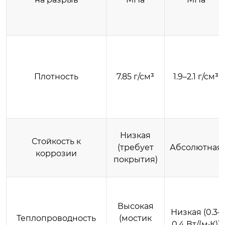
Плотность
7.85 г/см³
1.9–2.1 г/см³
Низкая
Стойкость к
(требует
Абсолютная
коррозии
покрытия)
Высокая
Низкая (0.3–
Теплопроводность
(мостик
0.4 Вт/(м·К))