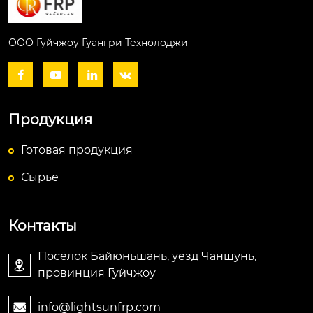
ООО Гуйчжоу Гуангри Технолоджи




Продукция
Готовая продукция
Сырье
Контакты
Посёлок Байюньшань, уезд Чаншунь,

провинция Гуйчжоу
info@lightsunfrp.com
