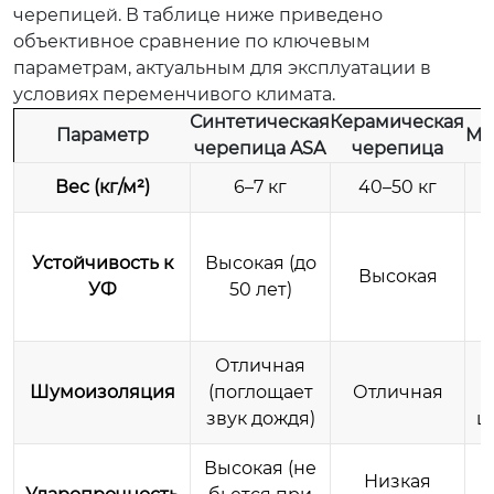
черепицей. В таблице ниже приведено
объективное сравнение по ключевым
параметрам, актуальным для эксплуатации в
условиях переменчивого климата.
Синтетическая
Керамическая
Параметр
Ме
черепица ASA
черепица
Вес (кг/м²)
6–7 кг
40–50 кг
Устойчивость к
Высокая (до
Высокая
УФ
50 лет)
Отличная
Шумоизоляция
(поглощает
Отличная
звук дождя)
ш
Высокая (не
Низкая