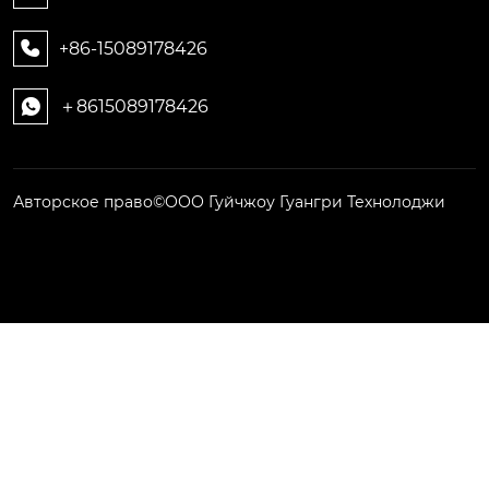
+86-15089178426

＋8615089178426

Авторское право©ООО Гуйчжоу Гуангри Технолоджи