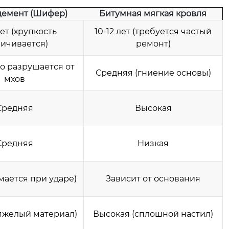
цемент (Шифер)
Битумная мягкая кровля
лет (хрупкость
10-12 лет (требуется частый
ичивается)
ремонт)
но разрушается от
Средняя (гниение основы)
мхов
Средняя
Высокая
Средняя
Низкая
мается при ударе)
Зависит от основания
яжелый материал)
Высокая (сплошной настил)