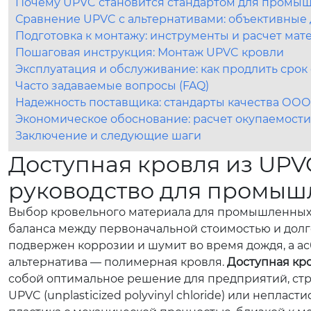
Почему UPVC становится стандартом для промыш
Сравнение UPVC с альтернативами: объективные
Подготовка к монтажу: инструменты и расчет мат
Пошаговая инструкция: Монтаж UPVC кровли
Эксплуатация и обслуживание: как продлить сро
Часто задаваемые вопросы (FAQ)
Надежность поставщика: стандарты качества ООО
Экономическое обоснование: расчет окупаемости
Заключение и следующие шаги
Доступная кровля из UPV
руководство для промыш
Выбор кровельного материала для промышленных зд
баланса между первоначальной стоимостью и долг
подвержен коррозии и шумит во время дождя, а ас
альтернатива — полимерная кровля.
Доступная кро
собой оптимальное решение для предприятий, ст
UPVC (unplasticized polyvinyl chloride) или непл