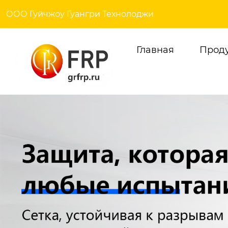
ООО Гуйчжоу Гуангри Технолоджи
Главная
Прод