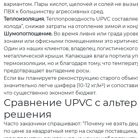
вариантом. Пары кислот, щелочей и солей не вызы
ПВХ к большинству агрессивных сред.
Теплоизоляция.
Теплопроводность UPVC составляет ок
холода”, снижая затраты на отопление зимой и ко
Шумопоглощение.
Во время ливня или града урове
зонами или офисными помещениями это критичес
Один из наших клиентов, владелец логистического
металлической крыши. Капающая влага портила уп
термоизоляции, но и благодаря тому, что темпера
предотвращает выпадение росы.
Если вы планируете реконструкцию старого объекта
значительно легче шифера (10-12 кг/м²) и сопоста
что существенно экономит бюджет.
Сравнение UPVC с альтер
решения
Часто заказчики спрашивают: “Почему не взять де
по цене за квадратный метр на складе поставщика,