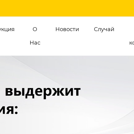
укция
О
Новости
Случай
Hас
к