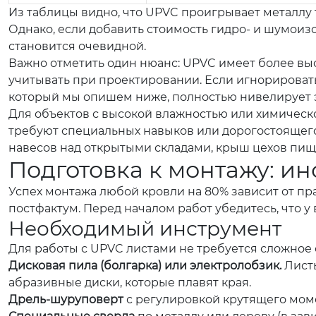
Из таблицы видно, что UPVC проигрывает металлу т
Однако, если добавить стоимость гидро- и шумоизо
становится очевидной.
Важно отметить один нюанс: UPVC имеет более выс
учитывать при проектировании. Если игнорировать
который мы опишем ниже, полностью нивелирует э
Для объектов с высокой влажностью или химическо
требуют специальных навыков или дорогостоящег
навесов над открытыми складами, крыш цехов пищ
Подготовка к монтажу: и
Успех монтажа любой кровли на 80% зависит от пр
постфактум. Перед началом работ убедитесь, что у
Необходимый инструмент
Для работы с UPVC листами не требуется сложное 
Дисковая пила (болгарка) или электролобзик.
Листы
абразивные диски, которые плавят края.
Дрель-шуруповерт
с регулировкой крутящего мом