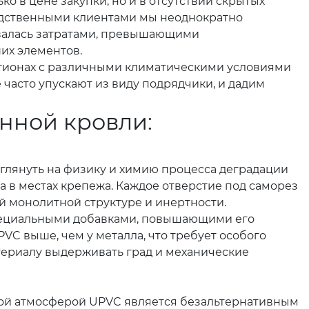
о в цене закупки, но и в отсутствии скрытых
водственными клиентами мы неоднократно
чивалась затратами, превышающими
их элементов.
регионах с различными климатическими условиями
 часто упускают из виду подрядчики, и дадим
нной кровли:
глянуть на физику и химию процесса деградации
 в местах крепежа. Каждое отверстие под саморез
й монолитной структуре и инертности.
специальными добавками, повышающими его
VC выше, чем у металла, что требует особого
атериалу выдерживать град и механические
ной атмосферой UPVC является безальтернативным