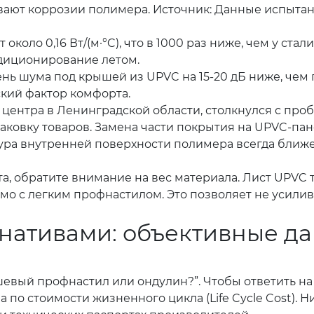
вают коррозии полимера. Источник: Данные испытан
оло 0,16 Вт/(м·°C), что в 1000 раз ниже, чем у стали
ндиционирование летом.
нь шума под крышей из UPVC на 15-20 дБ ниже, чем
кий фактор комфорта.
 центра в Ленинградской области, столкнулся с пр
аковку товаров. Замена части покрытия на UPVC-пан
тура внутренней поверхности полимера всегда ближе
, обратите внимание на вес материала. Лист UPVC то
вимо с легким профнастилом. Это позволяет не усил
нативами: объективные д
шевый профнастил или ондулин?”. Чтобы ответить на
 а по стоимости жизненного цикла (Life Cycle Cost)