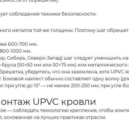
исимости от обрешетки).
бует соблюдения техники безопасности.
ного металла той же толщины. Поэтому шаг обрешет
лее 600-700 мм.
 800-1000 мм.
р, Сибирь, Северо-Запад) шаг следует уменьшить на 
бруса (50×50 мм или 50×75 мм) или металлического
решетка, убедитесь, что она заземлена, хотя UPVC 
. Боковой нахлест обычно составляет одну волну (дл
при угле до 15° — не менее 200-250 мм, при угле бол
Монтаж UPVC кровли
авное — соблюдать технологию крепления, чтобы ко
 основанная на лучших практиках отрасли.