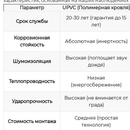
характеристик, основанная на наших наблюдениях 
Параметр
UPVC (Полимерная кровля)
20-30 лет (гарантия до 15
Срок службы
лет)
Коррозионная
Абсолютная (инертность)
стойкость
Высокая (поглощает звук
Шумоизоляция
дождя)
Низкая
Теплопроводность
(энергосбережение)
Высокая (не вминается от
Ударопрочность
града)
Средняя (простая
Стоимость монтажа
технология)