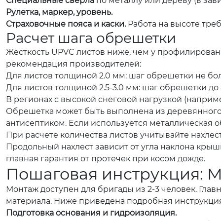
Специальные сверла
по металлу или дереву (в зав
Рулетка, маркер, уровень.
Страховочные пояса и каски.
Работа на высоте тре
Расчет шага обрешетки
Жесткость UPVC листов ниже, чем у профилирован
рекомендация производителей:
Для листов толщиной 2.0 мм: шаг обрешетки не бо
Для листов толщиной 2.5-3.0 мм: шаг обрешетки до
В регионах с высокой снеговой нагрузкой (наприме
Обрешетка может быть выполнена из деревянного 
антисептиком. Если используется металлическая об
При расчете количества листов учитывайте нахлест
Продольный нахлест зависит от угла наклона крыши: 
главная гарантия от протечек при косом дожде.
Пошаговая инструкция: 
Монтаж доступен для бригады из 2-3 человек. Гл
материала. Ниже приведена подробная инструкция,
Подготовка основания и гидроизоляция.