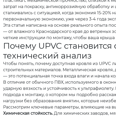
пластика с механической прочностью, близкой к ме
затрат на покраску, антикоррозийную обработку 
сталкивались с ситуацией, когда экономия 15-20%
первоначальную экономию, уже через 3-4 года эк
Эта статья написана на основе реального опыта п
— от влажного Краснодарского края до ветреных з
четкие инструкции по монтажу, чтобы ваша крыша 
Почему UPVC становится
технический анализ
Чтобы понять, почему доступная кровля из UPVC 
строительных материалов. Металлическая кровля, 
— это потенциальная точка входа влаги и начала 
В отличие от обычного ПВХ, используемого в ок
ударную вязкость и устойчивость к ультрафиолету
подхода к монтажу, о котором мы подробно расска
нагрузки без образования вмятин, которые неизбе
Рассмотрим ключевые параметры, влияющие на в
Химическая стойкость.
Для химических заводов, м