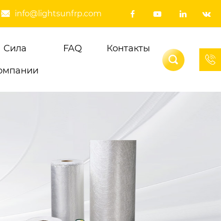
info@lightsunfrp.com





Сила
FAQ
Контакты


омпании