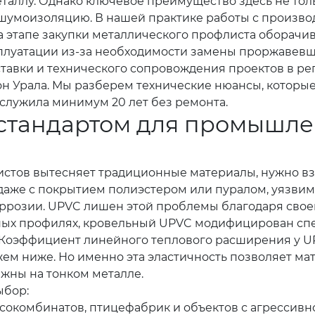
таллу. Однако ключевое преимущество здесь не тольк
и шумоизоляцию. В нашей практике работы с произ
 на этапе закупки металлического профлиста обора
сплуатации из-за необходимости замены проржавевш
оставки и технического сопровождения проектов в 
он Урала. Мы разберем технические нюансы, которые
служила минимум 20 лет без ремонта.
 стандартом для промышле
листов вытесняет традиционные материалы, нужно вз
даже с покрытием полиэстером или пуралом, уязвима
коррозии. UPVC лишен этой проблемы благодаря свое
онных профилях, кровельный UPVC модифицирован 
. Коэффициент линейного теплового расширения у UP
жем ниже. Но именно эта эластичность позволяет м
жны на тонком металле.
ыбор:
ясокомбинатов, птицефабрик и объектов с агрессив