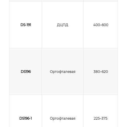
DS-191
ДЦПД
400–600
DS196
Ортофталевая
380–620
DS196-1
Ортофталевая
225–375