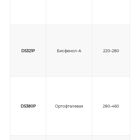
DS321P
Бисфенол-А
220–280
DS380P
Ортофталевая
280–460