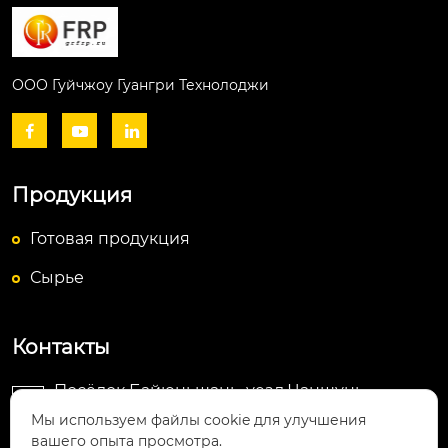
ООО Гуйчжоу Гуангри Технолоджи



Продукция
Готовая продукция
Сырье
Контакты
Посёлок Байюньшань, уезд Чаншунь,

провинция Гуйчжоу
Мы используем файлы cookie для улучшения
вашего опыта просмотра.