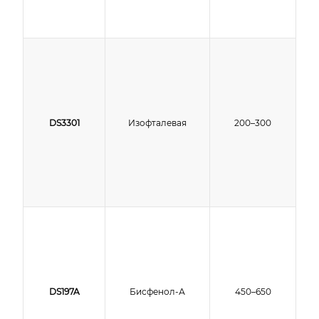
DS3301
Изофталевая
200–300
DS197A
Бисфенол-А
450–650