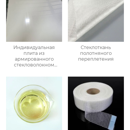
Индивидуальная
Стеклоткань
плита из
полотняного
армированного
переплетения
стекловолокном
эпоксидно-
ненасыщенного
полимера