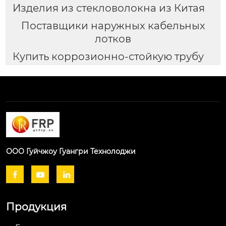
Изделия из стекловолокна из Китая
Поставщики наружных кабельных
лотков
Купить коррозионно-стойкую трубу
ООО Гуйчжоу Гуангри Технолоджи



Продукция