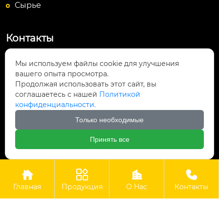
Сырье
Контакты
Посёлок Байюньшань, уезд Чаншунь,

Мы используем файлы cookie для улучшения
провинция Гуйчжоу
вашего опыта просмотра.
Продолжая использовать этот сайт, вы
info@lightsunfrp.com

соглашаетесь с нашей
Политикой
конфиденциальности.
+86-15089178426

Только необходимые
＋8615089178426

Принять все




Авторское право©ООО Гуйчжоу Гуангри Технолоджи
Главная
Продукция
О Hас
Контакты