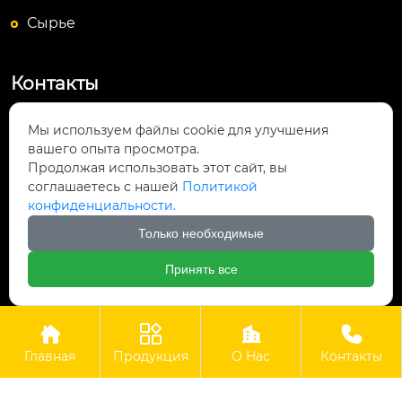
Сырье
Контакты
Посёлок Байюньшань, уезд Чаншунь,

Мы используем файлы cookie для улучшения
провинция Гуйчжоу
вашего опыта просмотра.
Продолжая использовать этот сайт, вы
info@lightsunfrp.com

соглашаетесь с нашей
Политикой
конфиденциальности.
+86-15089178426

Только необходимые
＋8615089178426

Принять все




Авторское право©ООО Гуйчжоу Гуангри Технолоджи
Главная
Продукция
О Hас
Контакты