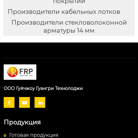
покрытий
Производители кабельных лотков
Производители стекловолоконной
арматуры 14 мм
ООО Гуйчжоу Гуангри Технолоджи



Продукция
Готовая продукция