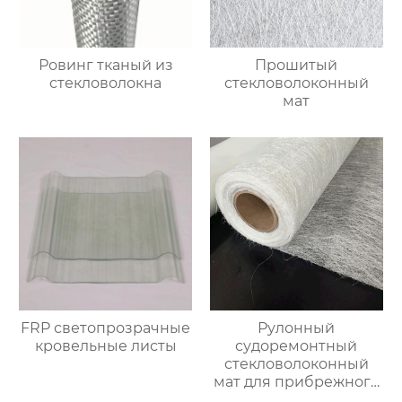
Ровинг тканый из
Прошитый
стекловолокна
стекловолоконный
мат
FRP светопрозрачные
Рулонный
кровельные листы
судоремонтный
стекловолоконный
мат для прибрежного
использования,