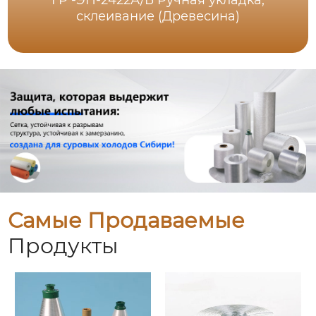
ГР -ЭП-2422А/Б Ручная укладка,
склеивание (Древесина)
Самые Продаваемые
Продукты