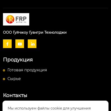
ООО Гуйчжоу Гуангри Технолоджи



Продукция
Готовая продукция
Сырье
Контакты
Посёлок Байюньшань, уезд Чаншунь,

Мы используем файлы cookie для улучшения
провинция Гуйчжоу