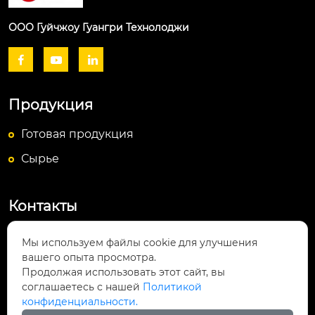
ООО Гуйчжоу Гуангри Технолоджи



Продукция
Готовая продукция
Сырье
Контакты
Посёлок Байюньшань, уезд Чаншунь,

Мы используем файлы cookie для улучшения
провинция Гуйчжоу
вашего опыта просмотра.
Продолжая использовать этот сайт, вы
info@lightsunfrp.com

соглашаетесь с нашей
Политикой
конфиденциальности.