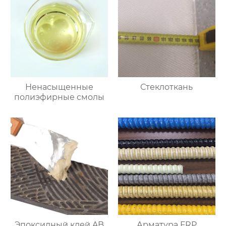
Ненасыщенные
Стеклоткань
полиэфирные смолы
Эпоксидный клей AB
Арматура FRP