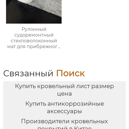
Рулонный
судоремонтный
стекловолоконный
мат для прибрежного
использования,
водонепроницаемый
и лёгкий
Связанный
Поиск
Купить кровельный лист размер
цена
Купить антикоррозийные
аксессуары
Производители кровельных
покрытий в Китае