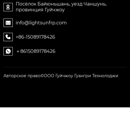
Посёлок Байюньшань, уезд Чаншунь,

провинция Гуйчжоу
info@lightsunfrp.com

+86-15089178426

＋8615089178426

Авторское право©ООО Гуйчжоу Гуангри Технолоджи