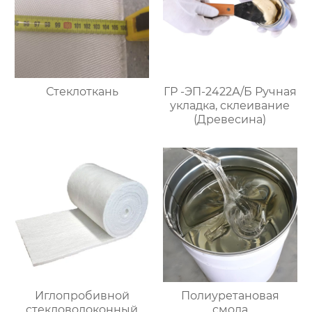
Стеклоткань
ГР -ЭП-2422А/Б Ручная
укладка, склеивание
(Древесина)
Иглопробивной
Полиуретановая
стекловолоконный
смола