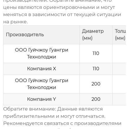
производителей. Обратите внимание, что
цены являются ориентировочными и могут
меняться в зависимости от текущей ситуации
на рынке.
Диаметр
Толщи
Производитель
(мм)
(мм)
ООО Гуйчжоу Гуангри
110
Технолоджи
Компания X
110
ООО Гуйчжоу Гуангри
200
Технолоджи
Компания Y
200
Обратите внимание: Данные являются
приблизительными и могут отличаться.
Рекомендуется связаться с производителями