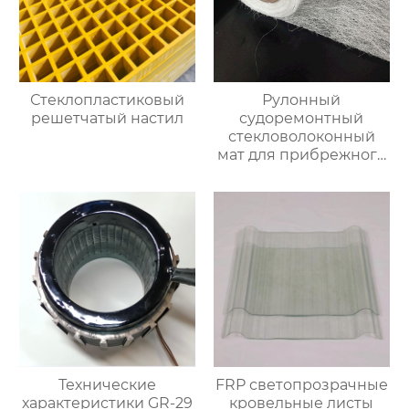
Стеклопластиковый
Рулонный
решетчатый настил
судоремонтный
стекловолоконный
мат для прибрежного
использования,
водонепроницаемый
и лёгкий
Технические
FRP светопрозрачные
характеристики GR-29
кровельные листы