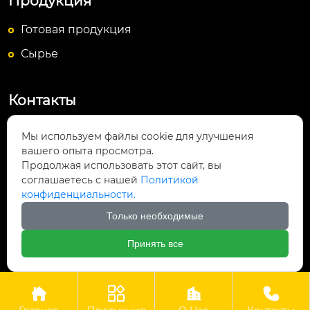
Продукция
Готовая продукция
Сырье
Контакты
Посёлок Байюньшань, уезд Чаншунь,

Мы используем файлы cookie для улучшения
провинция Гуйчжоу
вашего опыта просмотра.
Продолжая использовать этот сайт, вы
info@lightsunfrp.com

соглашаетесь с нашей
Политикой
конфиденциальности.
+86-15089178426

Только необходимые
＋8615089178426

Принять все




Авторское право©ООО Гуйчжоу Гуангри Технолоджи