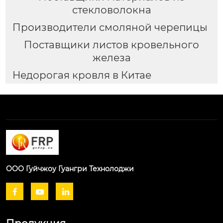
стекловолокна
Производители смоляной черепицы
Поставщики листов кровельного
железа
Недорогая кровля в Китае
ООО Гуйчжоу Гуангри Технолоджи


