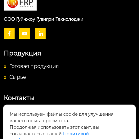
ООО Гуйчжоу Гуангри Технолоджи



Продукция
Готовая продукция
Сырье
Контакты
Посёлок Байюньшань, уезд Чаншунь,

Мы используем файлы cookie для улучшения
провинция Гуйчжоу
вашего опыта просмотра.
Продолжая использовать этот сайт, вы
info@lightsunfrp.com

соглашаетесь с нашей
Политикой