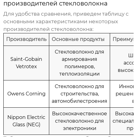
производителей стекловолокна
Для удобства сравнения, приведем таблицу с
основными характеристиками некоторых
производителей стекловолокна
:
Производитель
Основные продукты
Преимущ
Стекловолокно для
Ши
Saint-Gobain
армирования
ассо
Vetrotex
полимеров,
высоко
теплоизоляции
Стекловолокно для
Иннов
Owens Corning
строительства,
решени
автомобилестроения
в
Высококачественное
Высокая
Nippon Electric
стекловолокно для
специал
Glass (NEG)
электроники
про