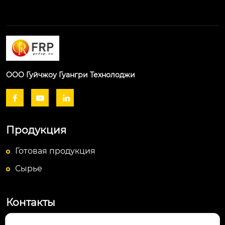
ООО Гуйчжоу Гуангри Технолоджи



Продукция
Готовая продукция
Сырье
Контакты
Посёлок Байюньшань, уезд Чаншунь,