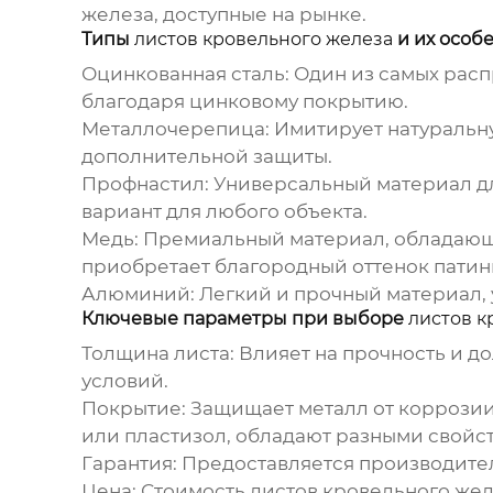
железа
, доступные на рынке.
Типы
листов кровельного железа
и их особ
Оцинкованная сталь:
Один из самых расп
благодаря цинковому покрытию.
Металлочерепица:
Имитирует натуральну
дополнительной защиты.
Профнастил:
Универсальный материал дл
вариант для любого объекта.
Медь:
Премиальный материал, обладающи
приобретает благородный оттенок патин
Алюминий:
Легкий и прочный материал, 
Ключевые параметры при выборе
листов к
Толщина листа:
Влияет на прочность и д
условий.
Покрытие:
Защищает металл от коррозии 
или пластизол, обладают разными свойс
Гарантия:
Предоставляется производител
Цена:
Стоимость
листов кровельного же