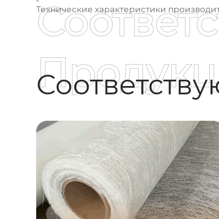
Соответ
Технические характеристики производите
Продукц
Соответств