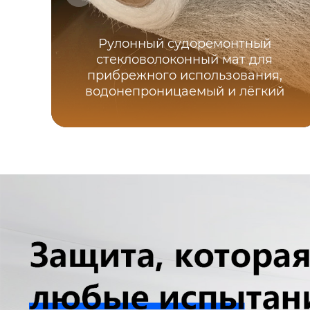
Рулонный судоремонтный
стекловолоконный мат для
прибрежного использования,
водонепроницаемый и лёгкий