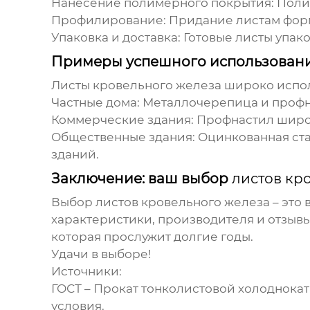
Нанесение полимерного покрытия:
Полим
Профилирование:
Придание листам форм
Упаковка и доставка:
Готовые листы упако
Примеры успешного использован
Листы кровельного железа
широко испол
Частные дома:
Металлочерепица и профна
Коммерческие здания:
Профнастил широк
Общественные здания:
Оцинкованная ста
зданий.
Заключение: ваш выбор
листов кр
Выбор
листов кровельного железа
– это
характеристики, производителя и отзывы
которая прослужит долгие годы.
Удачи в выборе!
Источники:
ГОСТ – Прокат тонколистовой холоднокат
условия.