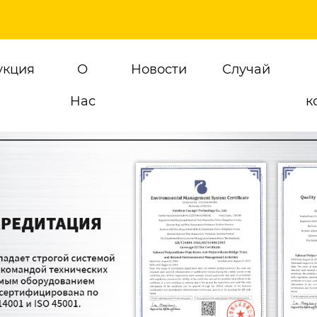
укция
О
Новости
Случай
Hас
к