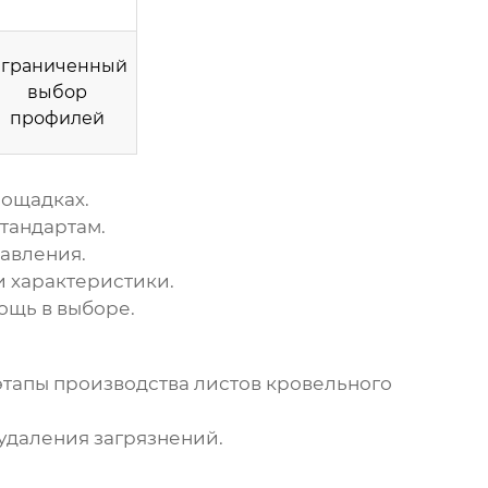
граниченный
выбор
профилей
лощадках.
тандартам.
тавления.
и характеристики.
ощь в выборе.
этапы производства
листов кровельного
удаления загрязнений.