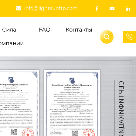
info@lightsunfrp.com




Сила
FAQ
Контакты


омпании