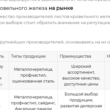
ровельного железа
на рынке
ожество производителей
листов кровельного жел
ри выборе стоит обратить внимание на репутаци
упнейших производителей, основываясь на их о
ль
Типы продукции
Преимущества
Н
оу
Широкий
Металлочерепица,
ассортимент,
профнастил,
и
высокое качество,
оцинкованная сталь
ru
доступные цены
Большой выбор
Металлочерепица,
продукции,
профнастил, сайдинг,
Ь
развитая дилерская
фасадные панели