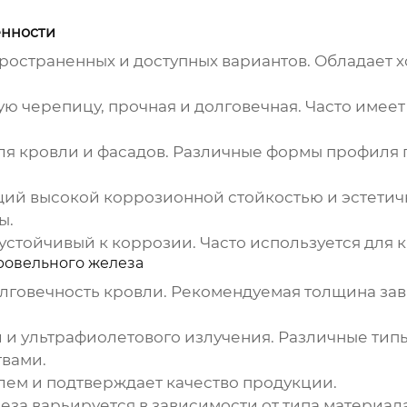
енности
ространенных и доступных вариантов. Обладает
ю черепицу, прочная и долговечная. Часто имее
я кровли и фасадов. Различные формы профиля 
й высокой коррозионной стойкостью и эстетич
ы.
устойчивый к коррозии. Часто используется для
ровельного железа
олговечность кровли. Рекомендуемая толщина зав
и ультрафиолетового излучения. Различные типы 
твами.
ем и подтверждает качество продукции.
леза
варьируется в зависимости от типа материал