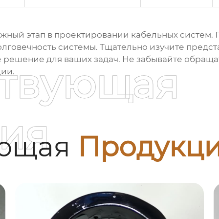
ажный этап в проектировании кабельных систем.
долговечность системы. Тщательно изучите пред
 решение для ваших задач. Не забывайте обраща
ствующая
ии.
ия
ующая
Продукц