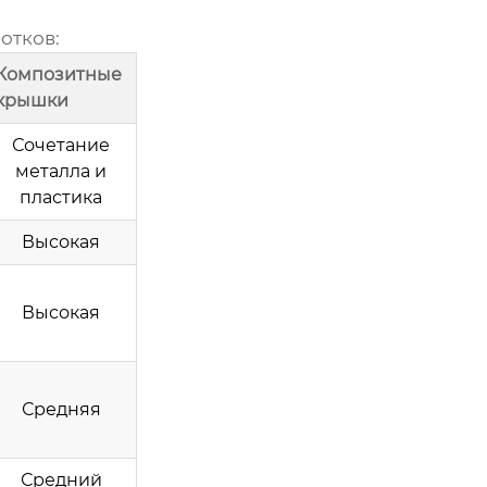
лотков
:
Композитные
крышки
Сочетание
металла и
пластика
Высокая
Высокая
Средняя
Средний