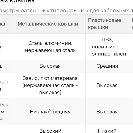
ных крышек
раметры различных типов
крышек для кабельных 
Пластиковые
ка
Металлические крышки
крышки
ПВХ,
Сталь, алюминий,
л
полиэтилен,
нержавеющая сталь
полипропилен
ь
Высокая
Средняя
Зависит от материала
ь к
(нержавеющая сталь –
Высокая
и
высокая)
ь к
им
Низкая/Средняя
Высокая
м
Высокий
Низкий