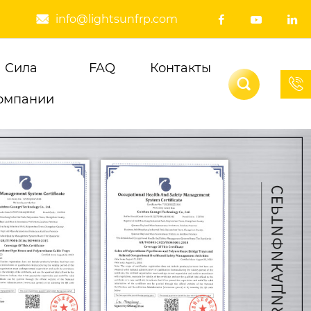
info@lightsunfrp.com




Сила
FAQ
Контакты


омпании