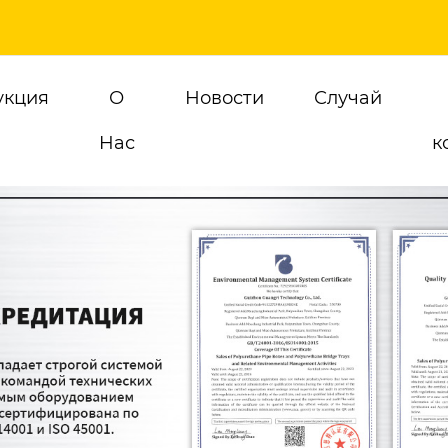
укция
О
Новости
Случай
Hас
к