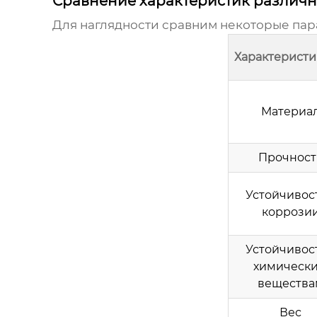
Сравнение характеристик различ
Для наглядности сравним некоторые па
Характеристи
Материа
Прочност
Устойчивост
коррози
Устойчивост
химическ
вещества
Вес