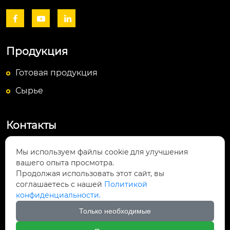



Продукция
Готовая продукция
Сырье
Контакты
Посёлок Байюньшань, уезд Чаншунь,

Мы используем файлы cookie для улучшения
провинция Гуйчжоу
вашего опыта просмотра.
Продолжая использовать этот сайт, вы
info@lightsunfrp.com

соглашаетесь с нашей
Политикой
конфиденциальности.
+86-15089178426

Только необходимые