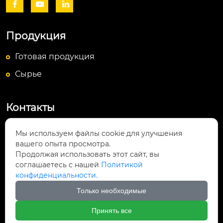



Продукция
Готовая продукция
Сырье
Контакты
Посёлок Байюньшань, уезд Чаншунь,

Мы используем файлы cookie для улучшения
провинция Гуйчжоу
вашего опыта просмотра.
Продолжая использовать этот сайт, вы
info@lightsunfrp.com

соглашаетесь с нашей
Политикой
конфиденциальности.
+86-15089178426

Только необходимые
＋8615089178426

Принять все