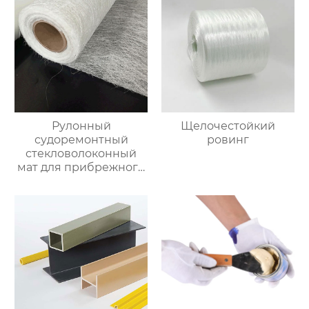
Рулонный
Щелочестойкий
судоремонтный
ровинг
стекловолоконный
мат для прибрежного
использования,
водонепроницаемый
и лёгкий