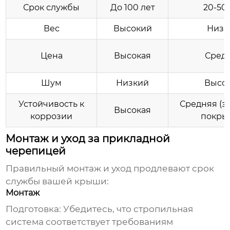
Срок службы
До 100 лет
20-50
Вес
Высокий
Низк
Цена
Высокая
Сред
Шум
Низкий
Высо
Устойчивость к
Средняя (з
Высокая
коррозии
покры
Монтаж и уход за прикладной
черепицей
Правильный монтаж и уход продлевают срок
службы вашей крыши:
Монтаж
Подготовка:
Убедитесь, что стропильная
система соответствует требованиям