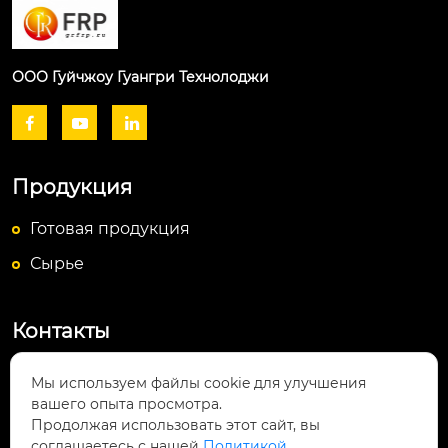
ООО Гуйчжоу Гуангри Технолоджи



Продукция
Готовая продукция
Сырье
Контакты
Посёлок Байюньшань, уезд Чаншунь,

Мы используем файлы cookie для улучшения
провинция Гуйчжоу
вашего опыта просмотра.
Продолжая использовать этот сайт, вы
info@lightsunfrp.com

соглашаетесь с нашей
Политикой