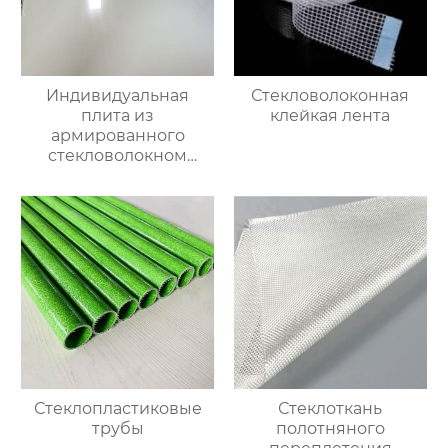
Индивидуальная
Стекловолоконная
плита из
клейкая лента
армированного
стекловолокном
эпоксидно-
ненасыщенного
полимера
Стеклопластиковые
Стеклоткань
трубы
полотняного