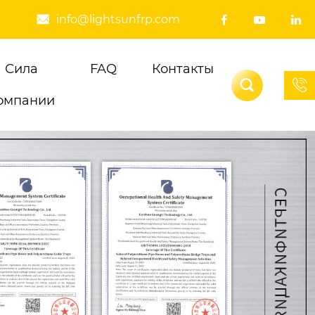
info@lightsunfrp.com




Сила
FAQ
Контакты


омпании