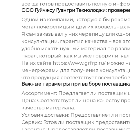
всегда готов предоставить полную инфо
ООО Гуйчжоу Гуангри Технолоджи: провер
Одной из компаний, которую я бы рекоме
металлочерепицы и других кровельных м
Я сам заказывал у них черепицу для одн
консультации, гарантия качества – все эт
удобно искать нужный материал по разл
пурал, который, как мы уже говорили, я
На их сайте
https://www.grfrp.ru/
можно на
менеджерами для получения консультаци
что продукция соответствует всем требо
Важные параметры при выборе поставщик
Ассортимент
: Предлагает ли поставщик
Цена
: Соответствует ли цена качеству п
качество материала.
Условия доставки
: Предоставляет ли пос
Сервис
: Готов ли поставщик предоставит
Гарантия
: Предоставляет ли поставщик 