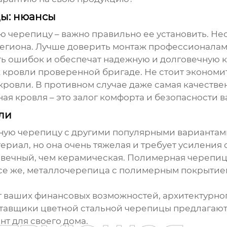
цы: нюансы
ю черепицу – важно правильно ее установить. Не
региона. Лучше доверить монтаж профессионалам
ь ошибок и обеспечат надежную и долговечную 
 кровли проверенной бригаде. Не стоит экономить
кровли. В противном случае даже самая качестве
ая кровля – это залог комфорта и безопасности в
ли
ьную черепицу
с другими популярными вариантами
ериал, но она очень тяжелая и требует усилени
лговечный, чем керамическая. Полимерная черепи
все же, металлочерепица с полимерным покрытием
т ваших финансовых возможностей, архитектурног
тавщики цветной стальной черепицы
предлагают
т для своего дома.