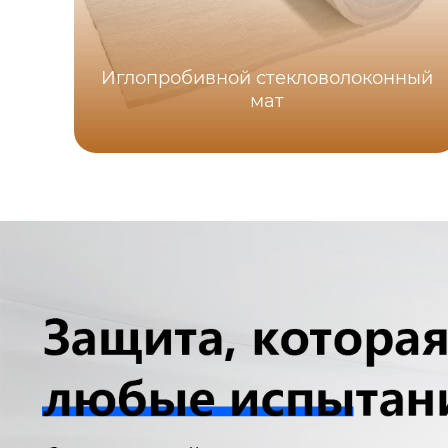
Иглопробивной стекловолоконный
мат