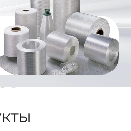
ые
кты