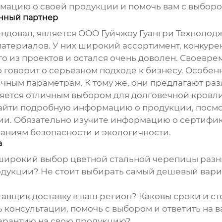
рмацию о своей продукции и помочь вам с выборо
енный партнер
ндовал, является ООО Гуйчжоу Гуангри Технолод
атериалов. У них широкий ассортимент, конкуре
ого из проектов и остался очень доволен. Своевр
о говорит о серьезном подходе к бизнесу. Особенн
ичным параметрам. К тому же, они предлагают ра
вляется отличным выбором для долговечной кровли
йти подробную информацию о продукции, посмотр
и. Обязательно изучите информацию о сертификат
ваниям безопасности и экологичности.
а
 широкий выбор
цветной стальной черепицы
разн
родукции? Не стоит выбирать самый дешевый вариа
тавщик доставку в ваш регион? Каковы сроки и с
ь консультации, помочь с выбором и ответить на
гарантию на свою продукцию?