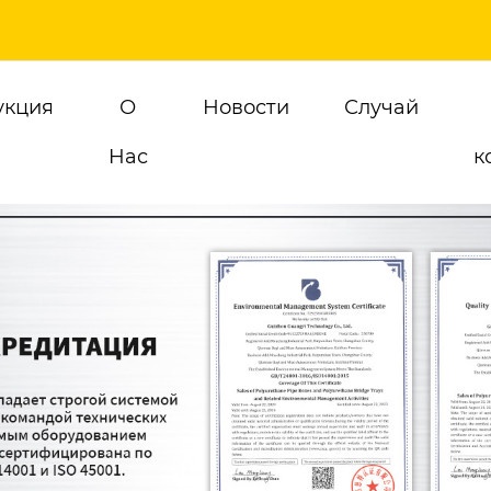
укция
О
Новости
Случай
Hас
к