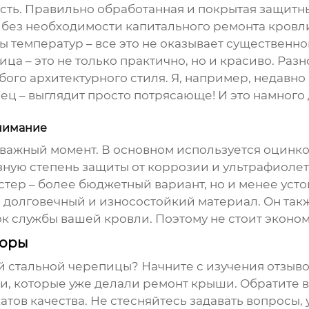
сть. Правильно обработанная и покрытая защитн
ет без необходимости капитального ремонта кровл
ды температур – все это не оказывает существенно
пица
– это не только практично, но и красиво. Раз
го архитектурного стиля. Я, например, недавно 
ц – выглядит просто потрясающе! И это намного 
внимание
 важный момент. В основном используется оцинк
ную степень защиты от коррозии и ультрафиоле
эстер – более бюджетный вариант, но и менее ус
е долговечный и износостойкий материал. Он такж
к службы вашей кровли. Поэтому не стоит эконом
торы
й стальной черепицы
? Начните с изучения отзыв
и, которые уже делали ремонт крыши. Обратите 
атов качества. Не стесняйтесь задавать вопросы,