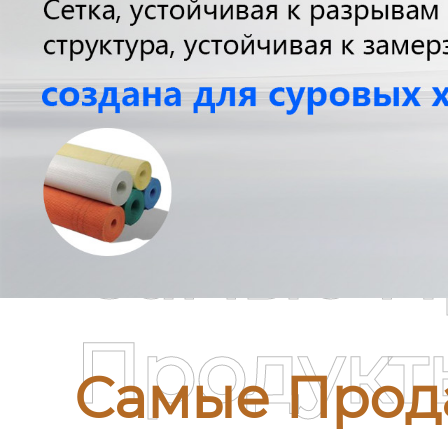
Самые П
Продукт
Самые Прод