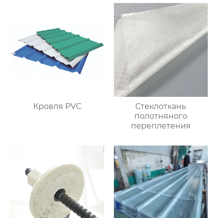
ненасыщенного
полимера
Кровля PVC
Стеклоткань
полотняного
переплетения