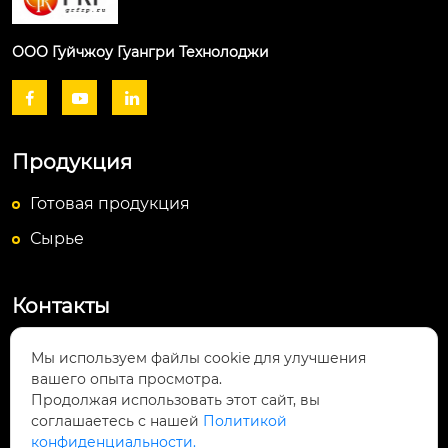
ООО Гуйчжоу Гуангри Технолоджи



Продукция
Готовая продукция
Сырье
Контакты
Посёлок Байюньшань, уезд Чаншунь,

Мы используем файлы cookie для улучшения
провинция Гуйчжоу
вашего опыта просмотра.
Продолжая использовать этот сайт, вы
info@lightsunfrp.com

соглашаетесь с нашей
Политикой
конфиденциальности.