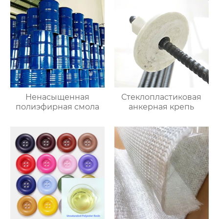
полимера
Ненасыщенная
Стеклопластиковая
полиэфирная смола
анкерная крепь