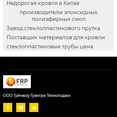
Недорогая кровля в Китае
производители эпоксидных
полиэфирных смол
Завод стеклопластикового прутка
Поставщик материалов для кровли
стеклопластиковые трубы цена
ООО Гуйчжоу Гуангри Технолоджи


