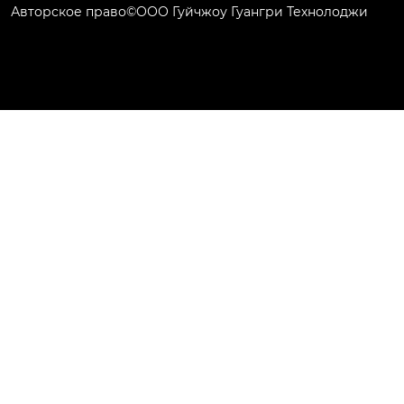
Авторское право©ООО Гуйчжоу Гуангри Технолоджи