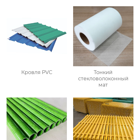
водонепроницаемый
и лёгкий
Кровля PVC
Тонкий
стекловолоконный
мат