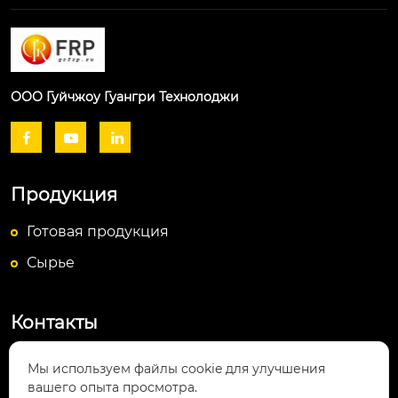
ООО Гуйчжоу Гуангри Технолоджи



Продукция
Готовая продукция
Сырье
Контакты
Посёлок Байюньшань, уезд Чаншунь,

Мы используем файлы cookie для улучшения
провинция Гуйчжоу
вашего опыта просмотра.