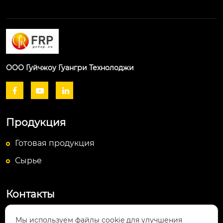
ООО Гуйчжоу Гуангри Технолоджи



Продукция
Готовая продукция
Сырье
Контакты
Посёлок Байюньшань, уезд Чаншунь,

Мы используем файлы cookie для улучшения