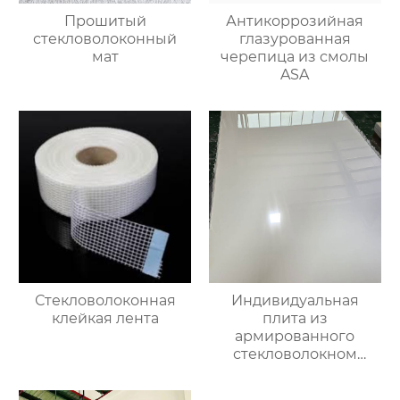
Прошитый
Антикоррозийная
стекловолоконный
глазурованная
мат
черепица из смолы
ASA
Стекловолоконная
Индивидуальная
клейкая лента
плита из
армированного
стекловолокном
эпоксидно-
ненасыщенного