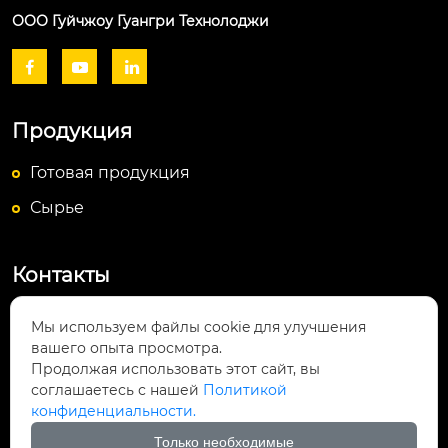
ООО Гуйчжоу Гуангри Технолоджи



Продукция
Готовая продукция
Сырье
Контакты
Посёлок Байюньшань, уезд Чаншунь,

Мы используем файлы cookie для улучшения
провинция Гуйчжоу
вашего опыта просмотра.
Продолжая использовать этот сайт, вы
info@lightsunfrp.com

соглашаетесь с нашей
Политикой
конфиденциальности.
+86-15089178426

Только необходимые